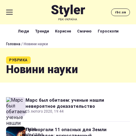
rbc.ua
Люди
Тренди
Корисне
Смачно
Гороскопи
Головна
/ Новини науки
РУБРИКА
Новини науки
Марс был обитаем: ученые нашли
невероятное доказательство
25 лютого 2020, 19:44
Проморгали 11 опасных для Земли
астероидов: искусственный