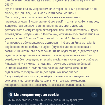
Ідентифікатор онлайн-медіа в Реєстрі суб’єктів у сфері медіа — R40-
05347
Styler є розважальним проєктом «РБК-Україна», який розповідає про
людей, тренди і все, що цікаво читати поза новинами.
Фотографії, ілюстрації та інші зображення належать їхнім
правовласникам. Використання фотографій, позначених Getty Images,
допускається виключно за наявності письмового дозволу
фотоагентства Getty Images. Фотографії, позначені логотипом «Styler»
або підписані «Styler» чи «РБК-Україна», можуть використовуватися на
умовах ліцензії Creative Commons Attribution 4.0 International.
При повному або частковому відтворенні інформаційних матеріалів,
опублікованих на вебсайті «Styler» (styler.rbc.ua), обов'язковим є
розміщення активного гіперпосилання на styler.rbc.ua, відкритого для
індексації пошуковими системами. Таке гіперпосилання має бути
розміщене безпосередньо в тексті матеріалу не нижче другого абзацу.
Редакція «Styler» може не поділяти точку зору авторів публікацій.
Оціночні судження, відповідно до законодавства України, не
підлягають спростуванню та доведенню їх правдивості.
За достовірність, зміст і відповідність вимогам законодавства
рекламних матеріалів відповідальність несе рекламодавець.
Матеріали, позначені плашками «Прес-реліз», «Спецпроєкт»,
«Партнерський матеріал», «Promo», «Благодійність» та «Резонанс»,
розміщуються на правах реклами.
🍪
Ми використовуємо cookie
✕
Рубрика «Новини компаній» є інформаційним форматом, що містить
Ми використовуємо файли cookie для аналізу трафіку та
новини, повідомлення та оголошення, пов'язані з діяльністю
персоналізації контенту. Прочитайте нашу Політику