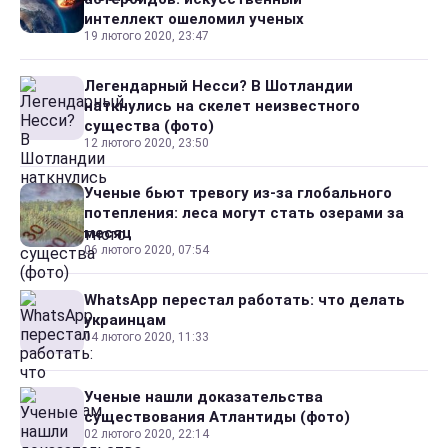
интеллект ошеломил ученых
19 лютого 2020, 23:47
Легендарный Несси? В Шотландии
наткнулись на скелет неизвестного
существа (фото)
12 лютого 2020, 23:50
Ученые бьют тревогу из-за глобального
потепления: леса могут стать озерами за
месяц
06 лютого 2020, 07:54
WhatsApp перестал работать: что делать
украинцам
04 лютого 2020, 11:33
Ученые нашли доказательства
существования Атлантиды (фото)
02 лютого 2020, 22:14