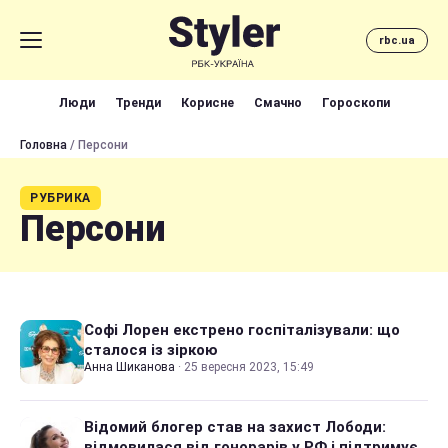
rbc.ua
Люди
Тренди
Корисне
Смачно
Гороскопи
Головна
/ Персони
РУБРИКА
Персони
Софі Лорен екстрено госпіталізували: що
сталося із зіркою
Анна Шиканова
·
25 вересня 2023, 15:49
Відомий блогер став на захист Лободи:
відмовилася від гонорарів у РФ і підтримує