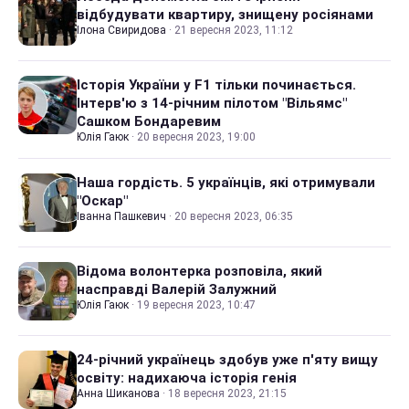
відбудувати квартиру, знищену росіянами
Ілона Свиридова
·
21 вересня 2023, 11:12
Історія України у F1 тільки починається.
Інтерв'ю з 14-річним пілотом "Вільямс"
Сашком Бондаревим
Юлія Гаюк
·
20 вересня 2023, 19:00
Наша гордість. 5 українців, які отримували
"Оскар"
Іванна Пашкевич
·
20 вересня 2023, 06:35
Відома волонтерка розповіла, який
насправді Валерій Залужний
Юлія Гаюк
·
19 вересня 2023, 10:47
24-річний українець здобув уже п'яту вищу
освіту: надихаюча історія генія
Анна Шиканова
·
18 вересня 2023, 21:15