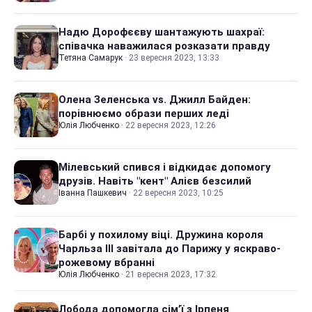
Надю Дорофєєву шантажують шахраї:
співачка наважилася розказати правду
Тетяна Самарук
·
23 вересня 2023, 13:33
Олена Зеленська vs. Джилл Байден:
порівнюємо образи перших леді
Юлія Любченко
·
22 вересня 2023, 12:26
Мілевський спився і відкидає допомогу
друзів. Навіть "кент" Алієв безсилий
Іванна Пашкевич
·
22 вересня 2023, 10:25
Барбі у похилому віці. Дружина короля
Чарльза III завітала до Парижу у яскраво-
рожевому вбранні
Юлія Любченко
·
21 вересня 2023, 17:32
Лобода допомогла сім’ї з Ірпеня