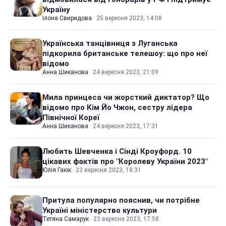
Україну
Ілона Свиридова
·
25 вересня 2023, 14:08
Українська танцівниця з Луганська
підкорила британське телешоу: що про неї
відомо
Анна Шиканова
·
24 вересня 2023, 21:09
Мила принцеса чи жорсткий диктатор? Що
відомо про Кім Йо Чжон, сестру лідера
Північної Кореї
Анна Шиканова
·
24 вересня 2023, 17:31
Любить Шевченка і Сінді Кроуфорд. 10
цікавих фактів про "Королеву України 2023"
Юлія Гаюк
·
23 вересня 2023, 18:31
Притула популярно пояснив, чи потрібне
Україні міністерство культури
Тетяна Самарук
·
23 вересня 2023, 17:58