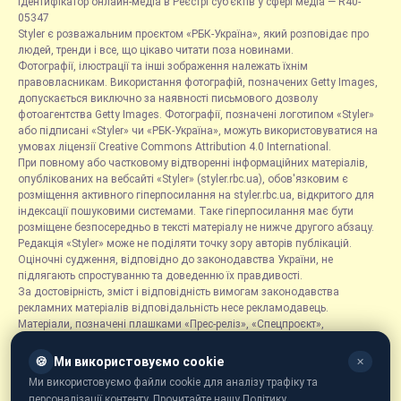
Ідентифікатор онлайн-медіа в Реєстрі суб’єктів у сфері медіа — R40-
05347
Styler є розважальним проєктом «РБК-Україна», який розповідає про
людей, тренди і все, що цікаво читати поза новинами.
Фотографії, ілюстрації та інші зображення належать їхнім
правовласникам. Використання фотографій, позначених Getty Images,
допускається виключно за наявності письмового дозволу
фотоагентства Getty Images. Фотографії, позначені логотипом «Styler»
або підписані «Styler» чи «РБК-Україна», можуть використовуватися на
умовах ліцензії Creative Commons Attribution 4.0 International.
При повному або частковому відтворенні інформаційних матеріалів,
опублікованих на вебсайті «Styler» (styler.rbc.ua), обов'язковим є
розміщення активного гіперпосилання на styler.rbc.ua, відкритого для
індексації пошуковими системами. Таке гіперпосилання має бути
розміщене безпосередньо в тексті матеріалу не нижче другого абзацу.
Редакція «Styler» може не поділяти точку зору авторів публікацій.
Оціночні судження, відповідно до законодавства України, не
підлягають спростуванню та доведенню їх правдивості.
За достовірність, зміст і відповідність вимогам законодавства
рекламних матеріалів відповідальність несе рекламодавець.
Матеріали, позначені плашками «Прес-реліз», «Спецпроєкт»,
«Партнерський матеріал», «Promo», «Благодійність» та «Резонанс»,
розміщуються на правах реклами.
🍪
Ми використовуємо cookie
✕
Рубрика «Новини компаній» є інформаційним форматом, що містить
Ми використовуємо файли cookie для аналізу трафіку та
новини, повідомлення та оголошення, пов'язані з діяльністю
персоналізації контенту. Прочитайте нашу Політику