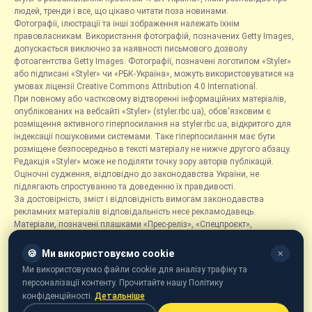
людей, тренди і все, що цікаво читати поза новинами.
Фотографії, ілюстрації та інші зображення належать їхнім
правовласникам. Використання фотографій, позначених Getty Images,
допускається виключно за наявності письмового дозволу
фотоагентства Getty Images. Фотографії, позначені логотипом «Styler»
або підписані «Styler» чи «РБК-Україна», можуть використовуватися на
умовах ліцензії Creative Commons Attribution 4.0 International.
При повному або частковому відтворенні інформаційних матеріалів,
опублікованих на вебсайті «Styler» (styler.rbc.ua), обов'язковим є
розміщення активного гіперпосилання на styler.rbc.ua, відкритого для
індексації пошуковими системами. Таке гіперпосилання має бути
розміщене безпосередньо в тексті матеріалу не нижче другого абзацу.
Редакція «Styler» може не поділяти точку зору авторів публікацій.
Оціночні судження, відповідно до законодавства України, не
підлягають спростуванню та доведенню їх правдивості.
За достовірність, зміст і відповідність вимогам законодавства
рекламних матеріалів відповідальність несе рекламодавець.
Матеріали, позначені плашками «Прес-реліз», «Спецпроєкт»,
«Партнерський матеріал», «Promo», «Благодійність» та «Резонанс»,
розміщуються на правах реклами.
🍪
Ми використовуємо cookie
✕
Рубрика «Новини компаній» є інформаційним форматом, що містить
Ми використовуємо файли cookie для аналізу трафіку та
новини, повідомлення та оголошення, пов'язані з діяльністю
персоналізації контенту. Прочитайте нашу Політику
компаній, і ґрунтується на інформації, наданій відповідними
конфіденційності.
Детальніше
компаніями. Редакція не несе відповідальності за достовірність такої