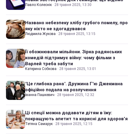
Павло Колеснік
·
28 травня 2025, 13:30
Названо небезпеку хлібу грубого помелу, про
яку ніхто не здогадувався
Людмила Жукова
·
28 травня 2025, 13:15
Її обожнювали мільйони. Зірка радянських
комедій підтримує війну: чому фільми з
Варлей треба забути
Катерина Собкова
·
28 травня 2025, 13:01
"Це глибока рана". Дружина Г'ю Джекмана
офіційно подала на розлучення
Іванна Пашкевич
·
28 травня 2025, 12:32
Ці спеції можна додавати дітям в їжу:
покращують апетит та корисні для здоров'я
Тетяна Самарук
·
28 травня 2025, 12:15