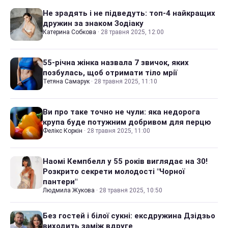
Не зрадять і не підведуть: топ-4 найкращих
дружин за знаком Зодіаку
Катерина Собкова
·
28 травня 2025, 12:00
55-річна жінка назвала 7 звичок, яких
позбулась, щоб отримати тіло мрії
Тетяна Самарук
·
28 травня 2025, 11:10
Ви про таке точно не чули: яка недорога
крупа буде потужним добривом для перцю
Фелікс Коркін
·
28 травня 2025, 11:00
Наомі Кемпбелл у 55 років виглядає на 30!
Розкрито секрети молодості "Чорної
пантери"
Людмила Жукова
·
28 травня 2025, 10:50
Без гостей і білої сукні: ексдружина Дзідзьо
виходить заміж вдруге