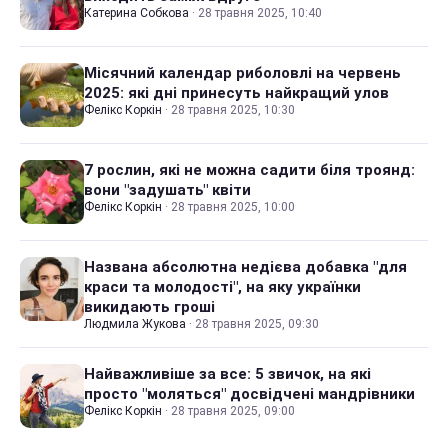
Катерина Собкова
·
28 травня 2025, 10:40
Місячний календар риболовлі на червень
2025: які дні принесуть найкращий улов
Фелікс Коркін
·
28 травня 2025, 10:30
7 рослин, які не можна садити біля троянд:
вони "задушать" квіти
Фелікс Коркін
·
28 травня 2025, 10:00
Названа абсолютна недієва добавка "для
краси та молодості", на яку українки
викидають гроші
Людмила Жукова
·
28 травня 2025, 09:30
Найважливіше за все: 5 звичок, на які
просто "моляться" досвідчені мандрівники
Фелікс Коркін
·
28 травня 2025, 09:00