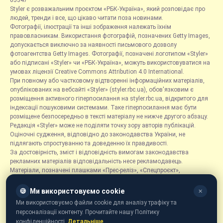
05347
Styler є розважальним проєктом «РБК-Україна», який розповідає про
людей, тренди і все, що цікаво читати поза новинами.
Фотографії, ілюстрації та інші зображення належать їхнім
правовласникам. Використання фотографій, позначених Getty Images,
допускається виключно за наявності письмового дозволу
фотоагентства Getty Images. Фотографії, позначені логотипом «Styler»
або підписані «Styler» чи «РБК-Україна», можуть використовуватися на
умовах ліцензії Creative Commons Attribution 4.0 International.
При повному або частковому відтворенні інформаційних матеріалів,
опублікованих на вебсайті «Styler» (styler.rbc.ua), обов'язковим є
розміщення активного гіперпосилання на styler.rbc.ua, відкритого для
індексації пошуковими системами. Таке гіперпосилання має бути
розміщене безпосередньо в тексті матеріалу не нижче другого абзацу.
Редакція «Styler» може не поділяти точку зору авторів публікацій.
Оціночні судження, відповідно до законодавства України, не
підлягають спростуванню та доведенню їх правдивості.
За достовірність, зміст і відповідність вимогам законодавства
рекламних матеріалів відповідальність несе рекламодавець.
Матеріали, позначені плашками «Прес-реліз», «Спецпроєкт»,
«Партнерський матеріал», «Promo», «Благодійність» та «Резонанс»,
розміщуються на правах реклами.
🍪
Ми використовуємо cookie
✕
Рубрика «Новини компаній» є інформаційним форматом, що містить
Ми використовуємо файли cookie для аналізу трафіку та
новини, повідомлення та оголошення, пов'язані з діяльністю
персоналізації контенту. Прочитайте нашу Політику
компаній, і ґрунтується на інформації, наданій відповідними
конфіденційності.
Детальніше