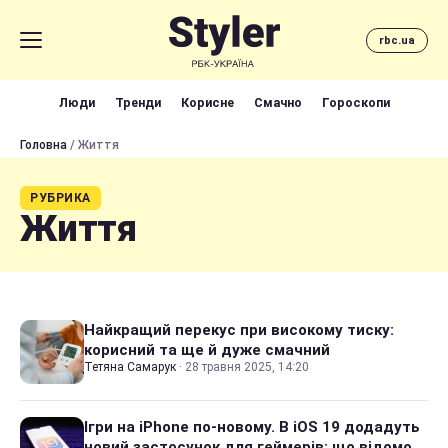
rbc.ua
Люди
Тренди
Корисне
Смачно
Гороскопи
Головна
/ Життя
РУБРИКА
Життя
Найкращий перекус при високому тиску:
корисний та ще й дуже смачний
Тетяна Самарук
·
28 травня 2025, 14:20
Ігри на iPhone по-новому. В iOS 19 додадуть
новий застосунок для геймерів: що відомо