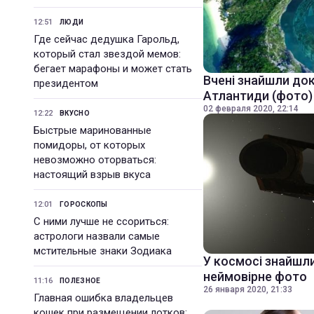
12:51
ЛЮДИ
Где сейчас дедушка Гарольд,
который стал звездой мемов:
бегает марафоны и может стать
Вчені знайшли док
президентом
Атлантиди (фото)
02 февраля 2020, 22:14
12:22
ВКУСНО
Быстрые маринованные
помидоры, от которых
невозможно оторваться:
настоящий взрыв вкуса
12:01
ГОРОСКОПЫ
С ними лучше не ссориться:
астрологи назвали самые
мстительные знаки Зодиака
У космосі знайшли
неймовірне фото
11:16
ПОЛЕЗНОЕ
26 января 2020, 21:33
Главная ошибка владельцев
кошек при размещении лотков: