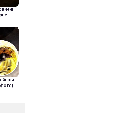
 вчені
ерне
знайшли
(фото)