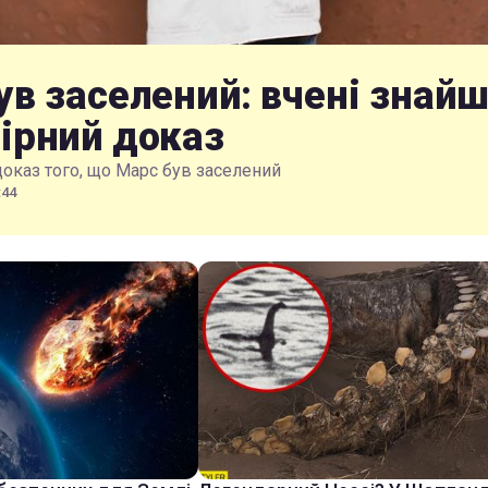
ув заселений: вчені знай
ірний доказ
доказ того, що Марс був заселений
:44