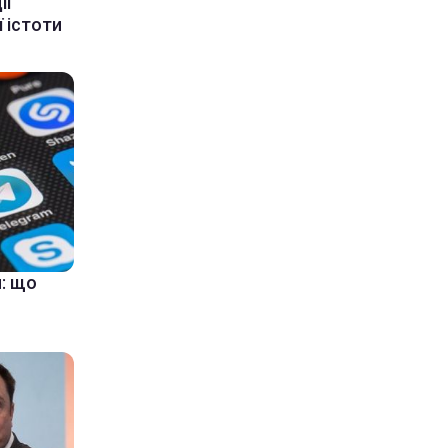
ії
 істоти
: що