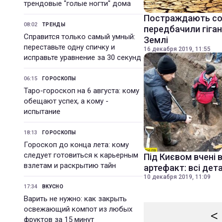
трендовые "голые ногти" дома
Постраждають сотн
08:02
ТРЕНДЫ
передбачили гіган
Справится только самый умный:
Землі
переставьте одну спичку и
16 декабря 2019, 11:55
исправьте уравнение за 30 секунд
06:15
ГОРОСКОПЫ
Таро-гороскоп на 6 августа: кому
обещают успех, а кому -
испытание
18:13
ГОРОСКОПЫ
Гороскоп до конца лета: кому
следует готовиться к карьерным
Під Києвом вчені 
взлетам и раскрытию тайн
артефакт: всі дета
10 декабря 2019, 11:09
17:34
ВКУСНО
Варить не нужно: как закрыть
освежающий компот из любых
<
фруктов за 15 минут