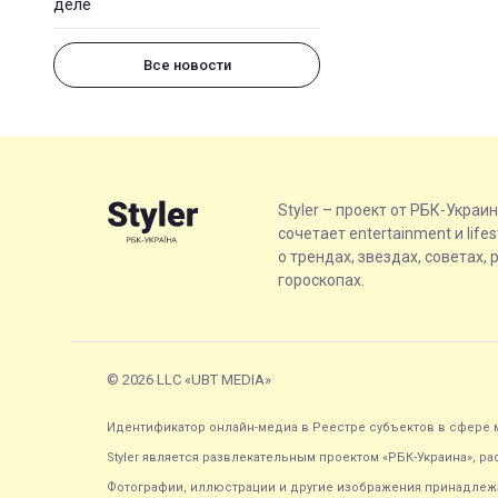
деле
Все новости
Styler – проект от РБК-Украи
сочетает entertainment и life
о трендах, звездах, советах, 
гороскопах.
© 2026 LLC «UBT MEDIA»
Идентификатор онлайн-медиа в Реестре субъектов в сфере м
Styler является развлекательным проектом «РБК-Украина», р
Фотографии, иллюстрации и другие изображения принадлежа