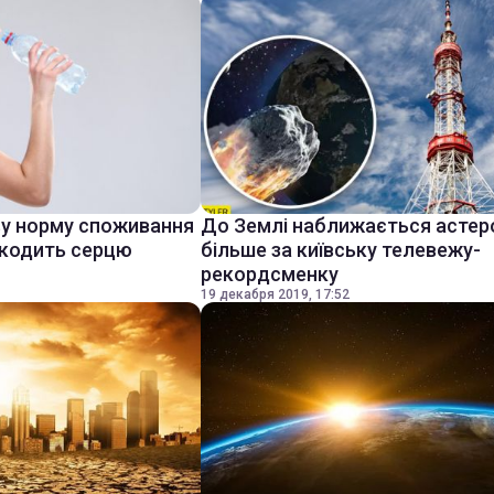
ву норму споживання
До Землі наближається астер
шкодить серцю
більше за київську телевежу-
рекордсменку
19 декабря 2019, 17:52