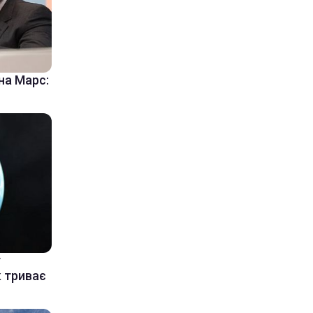
на Марс:
у
к триває