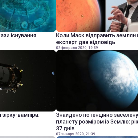
ази існування
Коли Маск відправить землян 
експерт дав відповідь
02 февраля 2020, 19:39
 зірку-вампіра:
Знайдено потенційно заселен
планету розміром із Землю: рі
37 днів
07 января 2020, 21:39