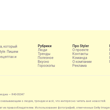
Рубрики
Про Styler
на, который
Люди
О проекте
style. Пишем
Тренды
Контакты
рецептах и
Полезное
Команда
Вкусно
О компании
Гороскопы
Реклама
едиа — R40-05347
ассказывающим о людях, трендах и всё, что интересно читать вне новостей.
т их правообладателям. Использование фотографий, отмеченных Getty Image