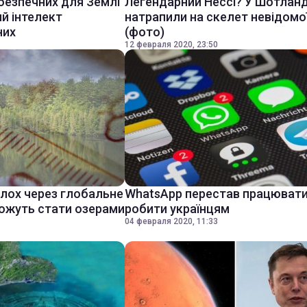
безпечних для Землі
Легендарний Нессі? У Шотланд
ий інтелект
натрапили на скелет невідомої
них
(фото)
12 февраля 2020, 23:50
олох через глобальне
WhatsApp перестав працювати
можуть стати озерами
робити українцям
04 февраля 2020, 11:33