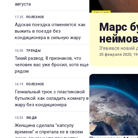
августа
17:25
ПОЛЕЗНОЕ
Марс б
Адская поездка отменяется: как
выжить в поезде без
неймов
кондиционера в сильную жару
З'явився новий 
16:55
ТРЕНДЫ
25 февраля 2020, 19
Тихий развод: 8 признаков, что
человек вас уже бросил, хотя еще
рядом
16:19
ПОЛЕЗНОЕ
Гениальный трюк с пластиковой
бутылкой: как охладить комнату в
жару без кондиционера
15:33
ЛЮДИ
Женщина сделала "капсулу
времени" и спрятала ее в своем