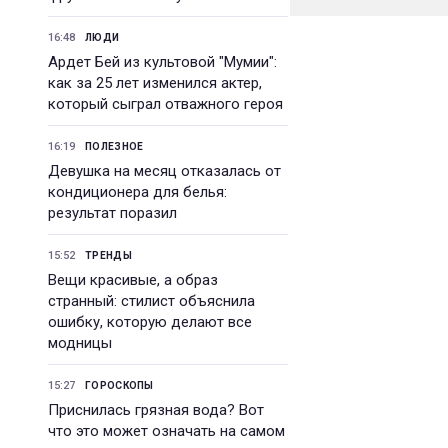
16:48
ЛЮДИ
Ардет Бей из культовой "Мумии":
как за 25 лет изменился актер,
который сыграл отважного героя
16:19
ПОЛЕЗНОЕ
Девушка на месяц отказалась от
кондиционера для белья:
результат поразил
15:52
ТРЕНДЫ
Вещи красивые, а образ
странный: стилист объяснила
ошибку, которую делают все
модницы
15:27
ГОРОСКОПЫ
Приснилась грязная вода? Вот
что это может означать на самом