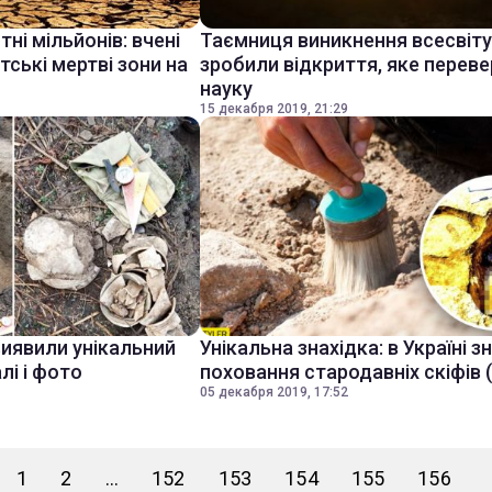
і мільйонів: вчені
Таємниця виникнення всесвіту:
тські мертві зони на
зробили відкриття, яке перев
науку
15 декабря 2019, 21:29
виявили унікальний
Унікальна знахідка: в Україні 
лі і фото
поховання стародавніх скіфів 
05 декабря 2019, 17:52
1
2
...
152
153
154
155
156