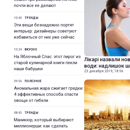
почти все ее делают
10:40
ТРЕНДЫ
Эти вещи безнадежно портят
интерьер: дизайнеры советуют
избавиться от них уже сейчас
10:24
ВКУСНО
На Яблочный Спас: этот пирог из
Лікарі назвали но
старой кулинарной книги пекли
води: надлишок 
наши бабушки
23 декабря 2019, 18:56
09:56
ПОЛЕЗНОЕ
Аномальная жара сжигает грядки:
4 эффективных способа спасти
овощи от гибели
08:43
ТРЕНДЫ
Маникюр, который выбирают
миллионерши: как сделать