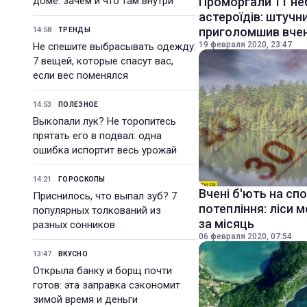
доме: зачем и что там внутри
Проморгали 11 не
астероїдів: штучн
приголомшив вче
14:58
ТРЕНДЫ
19 февраля 2020, 23:47
Не спешите выбрасывать одежду:
7 вещей, которые спасут вас,
если вес поменялся
14:53
ПОЛЕЗНОЕ
Выкопали лук? Не торопитесь
прятать его в подвал: одна
ошибка испортит весь урожай
14:21
ГОРОСКОПЫ
Вчені б'ють на сп
Приснилось, что выпал зуб? 7
потепління: ліси 
популярных толкований из
за місяць
разных сонников
06 февраля 2020, 07:54
13:47
ВКУСНО
Открыла банку и борщ почти
готов: эта заправка сэкономит
зимой время и деньги