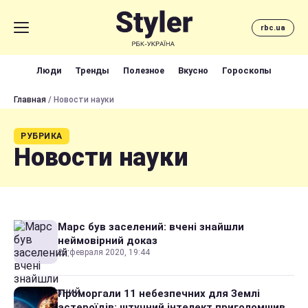
rbc.ua
Люди
Тренды
Полезное
Вкусно
Гороскопы
Главная
/ Новости науки
РУБРИКА
Новости науки
Марс був заселений: вчені знайшли
неймовірний доказ
25 февраля 2020, 19:44
Проморгали 11 небезпечних для Землі
астероїдів: штучний інтелект приголомшив