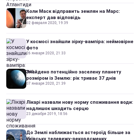
Коли Маск відправить землян на Марс:
експерт дав відповідь
02 февраля 2020, 19:39
У космосі знайшли зірку-вампіра: неймовірне
фото
26 января 2020, 21:33
Знайдено потенційно заселену планету
розміром із Землю: рік триває 37 днів
07 января 2020, 21:39
Лікарі назвали нову норму споживання води:
надлишок шкодить серцю
23 декабря 2019, 18:56
До Землі наближається астероїд більше за
київську телевежу-рекордсменку