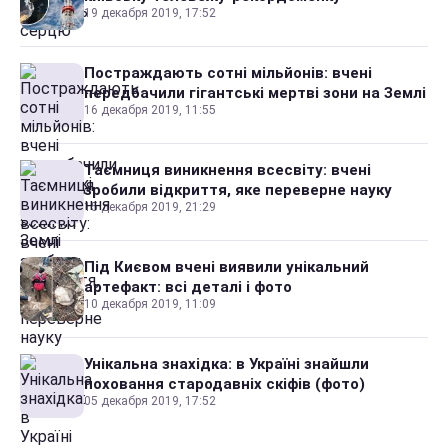
19 декабря 2019, 17:52
Постраждають сотні мільйонів: вчені
передбачили гігантські мертві зони на Землі
16 декабря 2019, 11:55
Таємниця виникнення всесвіту: вчені
зробили відкриття, яке переверне науку
15 декабря 2019, 21:29
Під Києвом вчені виявили унікальний
артефакт: всі деталі і фото
10 декабря 2019, 11:09
Унікальна знахідка: в Україні знайшли
поховання стародавніх скіфів (фото)
05 декабря 2019, 17:52