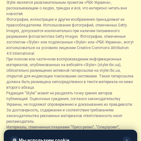
Styler является развлекательным проектом «РБК-Украина»,
рассказывающим о людях, трендах и всё, что интересно читать вне
новостей.
Фотографии, иллюстрации и другие изображения принадлежат их
правообладателям. Использование фотографий, отмеченных Getty
Images, допускается исключительно при наличии письменного
разрешения фотоагентства Getty Images. Фотографии, отмеченные
логотипом «Styler» или подписанные «Styler» или «РБК-Украина», могут
использоваться на условиях лицензии Creative Commons Attribution
4.0 International.
При полном или частичном воспроизведении информационных
материалов, опубликованных на вебсайте «Styler» (styler.rbc.ua),
обязательно размещение активной гиперссылки на styler.rbc.ua,
открытой для индексации поисковыми системами. Такая гиперссылка
должна быть размещена непосредственно в тексте материала не ниже
второго абзаца.
Редакция "Styler" может не разделять точку зрения авторов
публикаций. Оценочные суждения, согласно законодательству
Украины, не подлежат опровержению и доказыванию их правдивости.
За достоверность, содержание и соответствие требованиям
законодательства рекламных материалов ответственность несет
рекламодатель.
Материалы, отмеченные плашками "Пресс-релиз", "Спецпроект",
"Партнерский материал", "Promo", "Благотворительность" и "Резонанс",
размещаются на правах рекламы.
🍪
Мы используем cookie
✕