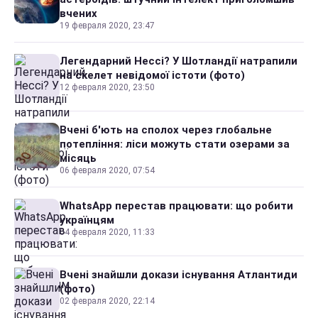
вчених
19 февраля 2020, 23:47
Легендарний Нессі? У Шотландії натрапили
на скелет невідомої істоти (фото)
12 февраля 2020, 23:50
Вчені б'ють на сполох через глобальне
потепління: ліси можуть стати озерами за
місяць
06 февраля 2020, 07:54
WhatsApp перестав працювати: що робити
українцям
04 февраля 2020, 11:33
Вчені знайшли докази існування Атлантиди
(фото)
02 февраля 2020, 22:14