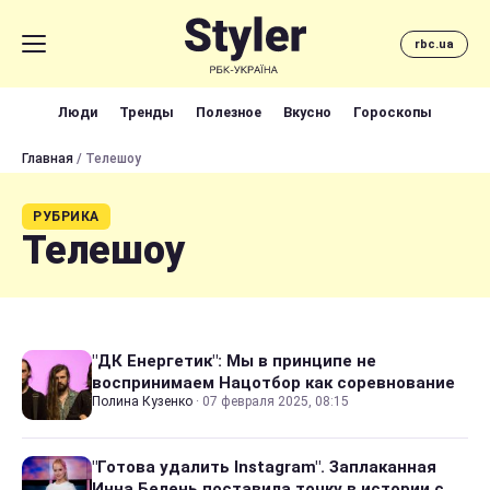
rbc.ua
Люди
Тренды
Полезное
Вкусно
Гороскопы
Главная
/ Телешоу
РУБРИКА
Телешоу
"ДК Енергетик": Мы в принципе не
воспринимаем Нацотбор как соревнование
Полина Кузенко
·
07 февраля 2025, 08:15
"Готова удалить Instagram". Заплаканная
Инна Белень поставила точку в истории с