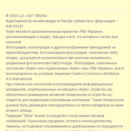
© 2026 LLC «UBT MEDIA»
Идентификатор онлайн-медиа в Реестре субъектов в сфере медиа —
R40-05347
Styler является развлекательным проектом «РБК-Украина»,
рассказывающим о людях, трендах и всё, что интересно читать вне
новостей.
Фотографии, иллюстрации и другие изображения принадлежат их
правообладателям. Использование фотографий, отмеченных Getty
Images, допускается исключительно при наличии письменного
разрешения фотоагентства Getty Images. Фотографии, отмеченные
логотипом «Styler» или подписанные «Styler» или «РБК-Украина», могут
использоваться на условиях лицензии Creative Commons Attribution
4.0 International.
При полном или частичном воспроизведении информационных
материалов, опубликованных на вебсайте «Styler» (styler.rbc.ua),
обязательно размещение активной гиперссылки на styler.rbc.ua,
открытой для индексации поисковыми системами. Такая гиперссылка
должна быть размещена непосредственно в тексте материала не ниже
второго абзаца.
Редакция "Styler" может не разделять точку зрения авторов
публикаций. Оценочные суждения, согласно законодательству
Украины, не подлежат опровержению и доказыванию их правдивости.