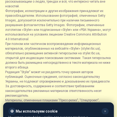
рассказывающим о людях, трендах и всё, что интересно читать вне
новостей.
Фотографии, иллюстрации и другие изображения принадлежат их
правообладателям. Использование фотографий, отмеченных Getty
Images, допускается исключительно при наличии письменного
разрешения фотоагентства Getty Images. Фотографии, отмеченные
логотипом «Styler» или подписанные «Styler» или «РБК-Украина», могут
использоваться на условиях лицензии Creative Commons Attribution
4.0 International.
При полном или частичном воспроизведении информационных
материалов, опубликованных на вебсайте «Styler» (styler.rbc.ua),
обязательно размещение активной гиперссылки на styler.rbc.ua,
открытой для индексации поисковыми системами. Такая гиперссылка
должна быть размещена непосредственно в тексте материала не ниже
второго абзаца.
Редакция "Styler" может не разделять точку зрения авторов
публикаций. Оценочные суждения, согласно законодательству
Украины, не подлежат опровержению и доказыванию их правдивости.
За достоверность, содержание и соответствие требованиям
законодательства рекламных материалов ответственность несет
рекламодатель.
Материалы, отмеченные плашками "Пресс-релиз", "Спецпроект",
"Партнерский материал", "Promo", "Благотворительность" и "Резонанс",
размещаются на правах рекламы.
🍪
Мы используем cookie
✕
Рубрика «Новости компаний» является информационным форматом,