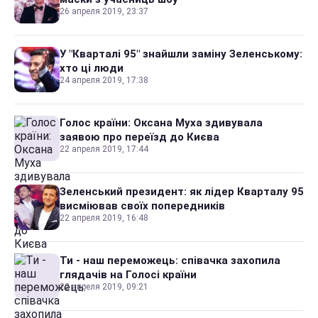
26 апреля 2019, 23:37
У "Кварталі 95" знайшли заміну Зеленському:
хто ці люди
24 апреля 2019, 17:38
Голос країни: Оксана Муха здивувала
заявою про переїзд до Києва
22 апреля 2019, 17:44
Зеленський президент: як лідер Кварталу 95
висміював своїх попередників
22 апреля 2019, 16:48
Ти - наш переможець: співачка захопила
глядачів на Голосі країни
22 апреля 2019, 09:21