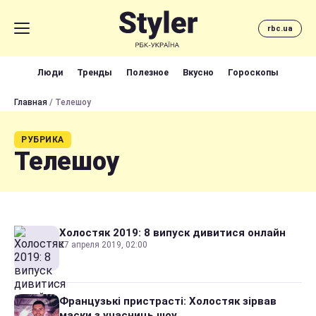
rbc.ua
Люди
Тренды
Полезное
Вкусно
Гороскопы
Главная
/ Телешоу
РУБРИКА
Телешоу
Холостяк 2019: 8 випуск дивитися онлайн
27 апреля 2019, 02:00
Французькі пристрасті: Холостяк зірвав
маски з учасниць шоу