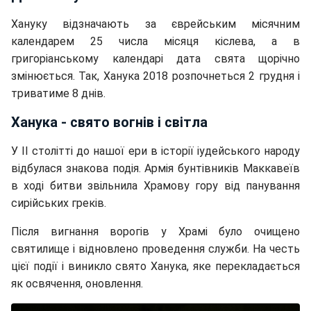
Хануку відзначають за єврейським місячним
календарем 25 числа місяця кіслева, а в
григоріанському календарі дата свята щорічно
змінюється. Так, Ханука 2018 розпочнеться 2 грудня і
триватиме 8 днів.
Ханука - свято вогнів і світла
У II столітті до нашої ери в історії іудейського народу
відбулася знакова подія. Армія бунтівників Маккавеїв
в ході битви звільнила Храмову гору від панування
сирійських греків.
Після вигнання ворогів у Храмі було очищено
святилище і відновлено проведення служби. На честь
цієї події і виникло свято Ханука, яке перекладається
як освячення, оновлення.