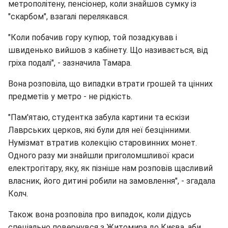
метрополітену, пенсіонер, коли знайшов сумку із
"скарбом", взагалі перелякався.
"Коли побачив гору купюр, той позадкував і
швиденько вийшов з кабінету. Що називається, від
гріха подалі", - зазначила Тамара.
Вона розповіла, що випадки втрати грошей та цінних
предметів у метро - не рідкість.
"Пам'ятаю, студентка забула картини та ескізи
Лаврських церков, які були для неї безцінними.
Нумізмат втратив колекцію старовинних монет.
Одного разу ми знайшли приголомшливої краси
електрогітару, яку, як пізніше нам розповів щасливий
власник, його дитині робили на замовлення", - згадала
Колч.
Також вона розповіла про випадок, коли дідусь
спеціально повернувся з Житомира до Києва, аби