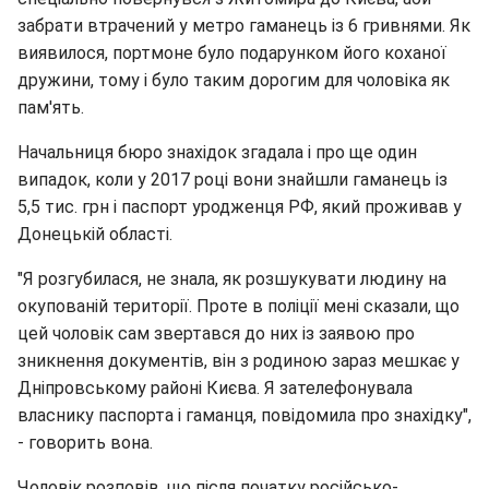
забрати втрачений у метро гаманець із 6 гривнями. Як
виявилося, портмоне було подарунком його коханої
дружини, тому і було таким дорогим для чоловіка як
пам'ять.
Начальниця бюро знахідок згадала і про ще один
випадок, коли у 2017 році вони знайшли гаманець із
5,5 тис. грн і паспорт уродженця РФ, який проживав у
Донецькій області.
"Я розгубилася, не знала, як розшукувати людину на
окупованій території. Проте в поліції мені сказали, що
цей чоловік сам звертався до них із заявою про
зникнення документів, він з родиною зараз мешкає у
Дніпровському районі Києва. Я зателефонувала
власнику паспорта і гаманця, повідомила про знахідку",
- говорить вона.
Чоловік розповів, що після початку російсько-