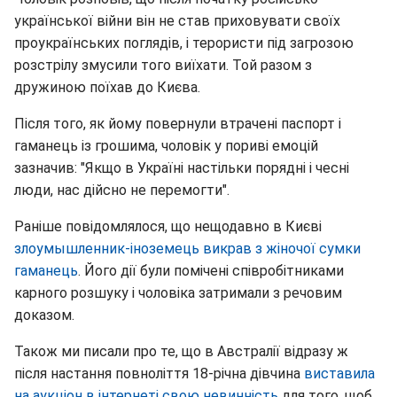
української війни він не став приховувати своїх
проукраїнських поглядів, і терористи під загрозою
розстрілу змусили того виїхати. Той разом з
дружиною поїхав до Києва.
Після того, як йому повернули втрачені паспорт і
гаманець із грошима, чоловік у пориві емоцій
зазначив: "Якщо в Україні настільки порядні і чесні
люди, нас дійсно не перемогти".
Раніше повідомлялося, що нещодавно в Києві
злоумышленник-іноземець викрав з жіночої сумки
гаманець
. Його дії були помічені співробітниками
карного розшуку і чоловіка затримали з речовим
доказом.
Також ми писали про те, що в Австралії відразу ж
після настання повноліття 18-річна дівчина
виставила
на аукціон в інтернеті свою невинність
для того, щоб