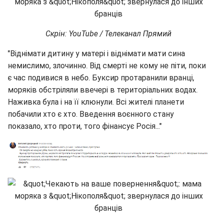
Скрін: YouTube / Телеканал Прямий
"Віднімати дитину у матері і віднімати мати сина
немислимо, злочинно. Від смерті не кому не піти, поки
є час подивися в небо. Буксир протаранили вранці,
моряків обстріляли ввечері в територіальних водах.
Наживка була і на її клюнули. Всі жителі планети
побачили хто є хто. Введення воєнного стану
показало, хто проти, того фінансує Росія..."