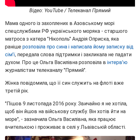
Відео: YouTube / Телеканал Прямий
Мама одного із захоплених в Азовському морі
спецслужбами РФ українського моряка - старшого
матроса з катера "Нікополь" Андрія Оприска, яка
раніше
розповіла про сина і написала йому записку від
сім'ї
, передала слова підтримки і закликала не падати
духом. Про це Ольга Василівна розповіла в
інтерв'ю
журналістам телеканалу "Прямий".
Жінка повідомила, що її син служить на флоті вже
третій рік.
"Пішов 9 листопада 2016 року. Звичайно я не хотіла,
щоб він йшов на військову службу. Він хотів йти на
море", - зазначила Ольга Василівна, яка працює
вчителькою і проживає в селі у Львівській області.