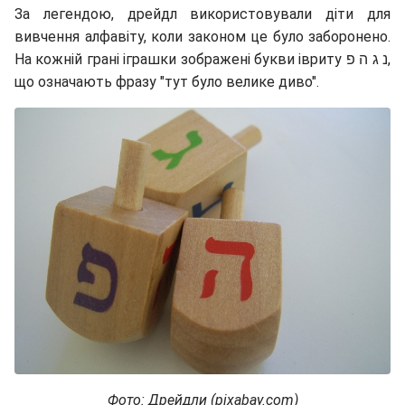
За легендою, дрейдл використовували діти для
вивчення алфавіту, коли законом це було заборонено.
На кожній грані іграшки зображені букви івриту נ ג ה פ,
що означають фразу "тут було велике диво".
Фото: Дрейдли (pixabay.com)