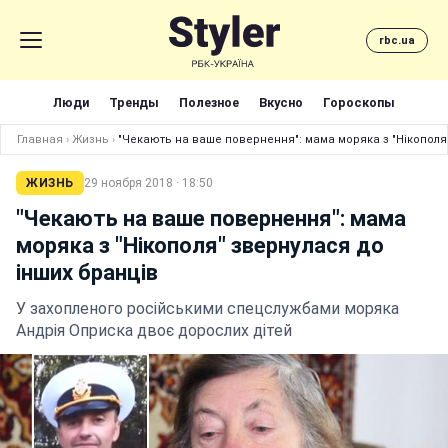
rbc.ua
Люди
Тренды
Полезное
Вкусно
Гороскопы
Главная
›
Жизнь
›
"Чекають на ваше повернення": мама моряка з "Нікополя
ЖИЗНЬ
29 ноября 2018 · 18:50
"Чекають на ваше повернення": мама
моряка з "Нікополя" звернулася до
інших бранців
У захопленого російськими спецслужбами моряка
Андрія Оприска двоє дорослих дітей