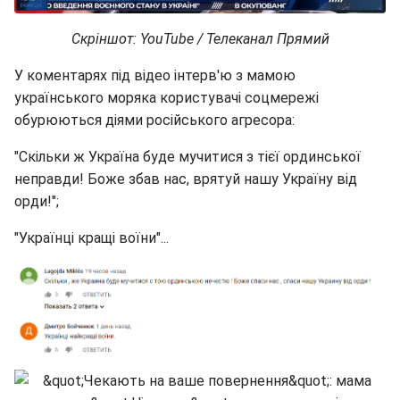
Скріншот: YouTube / Телеканал Прямий
У коментарях під відео інтерв'ю з мамою
українського моряка користувачі соцмережі
обурюються діями російського агресора:
"Скільки ж Україна буде мучитися з тієї ординської
неправди! Боже збав нас, врятуй нашу Україну від
орди!";
"Українці кращі воїни"...