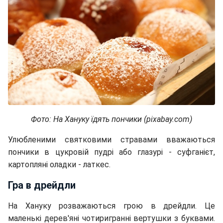
Фото: На Хануку їдять пончики (pixabay.com)
Улюбленими святковими стравами вважаються
пончики в цукровій пудрі або глазурі - суфганієт,
картопляні оладки - латкес.
Гра в дрейдли
На Хануку розважаються грою в дрейдли. Це
маленькі дерев'яні чотиригранні вертушки з буквами.