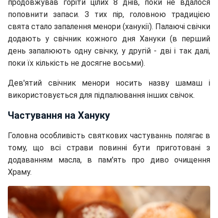
продовжував горіти цілих 8 днів, поки не вдалося
поповнити запаси. З тих пір, головною традицією
свята стало запалення менори (ханукії). Палаючі свічки
додають у свічник кожного дня Хануки (в перший
день запалюють одну свічку, у другій - дві і так далі,
поки їх кількість не досягне восьми).
Дев'ятий свічник менори носить назву шамаш і
використовується для підпалювання інших свічок.
Частування на Хануку
Головна особливість святкових частуваннь полягає в
тому, що всі страви повинні бути приготовані з
додаванням масла, в пам'ять про диво очищення
Храму.