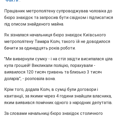
"
Факти
".
Працівник метрополітену супроводжував чоловіка до
бюро знахідок та запросив бути свідком і підписатися
під описом знайденого майна.
Як зізналася начальниця бюро знахідок Київського
метрополітену Тамара Колч, такого їй не доводилося
бачити за одинадцять років роботи.
"Ми вивернули сумку - і на стіл звідти висипалася ціла
купа грошей! Викликали поліцію, порахували -
виявилося 120 тисяч гривень та близько 3 тисяч
доларів", - розповіла вона.
Крім того, додала Колч, в сумці були договори і
квитанції, за якими через 4 години знайшли власника,
яким виявився помічник одного з народних депутатів.
За словами начальниці бюро знахідок столичного