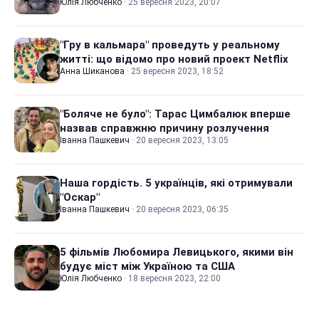
Юлія Любченко
·
25 вересня 2023, 20:07
"Гру в кальмара" проведуть у реальному
житті: що відомо про новий проект Netflix
Анна Шиканова
·
25 вересня 2023, 18:52
"Боляче не було": Тарас Цимбалюк вперше
назвав справжню причину розлучення
Іванна Пашкевич
·
20 вересня 2023, 13:05
Наша гордість. 5 українців, які отримували
"Оскар"
Іванна Пашкевич
·
20 вересня 2023, 06:35
5 фільмів Любомира Левицького, якими він
будує міст між Україною та США
Юлія Любченко
·
18 вересня 2023, 22:00