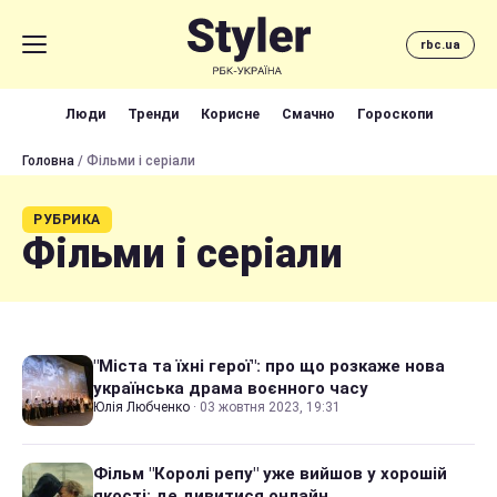
rbc.ua
Люди
Тренди
Корисне
Смачно
Гороскопи
Головна
/ Фільми і серіали
РУБРИКА
Фільми і серіали
"Міста та їхні герої": про що розкаже нова
українська драма воєнного часу
Юлія Любченко
·
03 жовтня 2023, 19:31
Фільм "Королі репу" уже вийшов у хорошій
якості: де дивитися онлайн