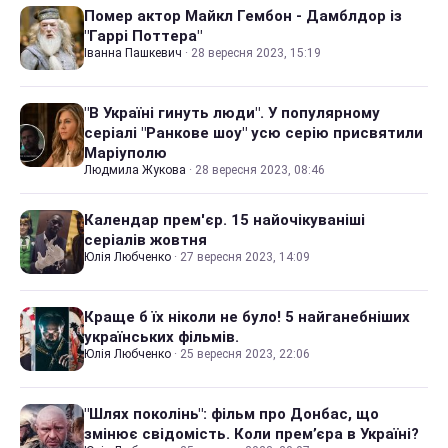
Помер актор Майкл Гембон - Дамблдор із
"Гаррі Поттера"
Іванна Пашкевич
·
28 вересня 2023, 15:19
"В Україні гинуть люди". У популярному
серіалі "Ранкове шоу" усю серію присвятили
Маріуполю
Людмила Жукова
·
28 вересня 2023, 08:46
Календар прем'єр. 15 найочікуваніші
серіалів жовтня
Юлія Любченко
·
27 вересня 2023, 14:09
Краще б їх ніколи не було! 5 найганебніших
українських фільмів.
Юлія Любченко
·
25 вересня 2023, 22:06
"Шлях поколінь": фільм про Донбас, що
змінює свідомість. Коли прем’єра в Україні?