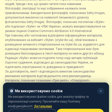
людей, тренди і все, що цікаво читати поза новинами.
Фотографії, ілюстрації та інші зображення належать їхнім
правовласникам. Використання фотографій, позначених Getty Images,
допускається виключно за наявності письмового дозволу
фотоагентства Getty Images. Фотографії, позначені логотипом «Styler»
або підписані «Styler» чи «РБК-Україна», можуть використовуватися на
умовах ліцензії Creative Commons Attribution 4.0 International.
При повному або частковому відтворенні інформаційних матеріалів,
опублікованих на вебсайті «Styler» (styler.rbc.ua), обов'язковим є
розміщення активного гіперпосилання на styler.rbc.ua, відкритого для
індексації пошуковими системами. Таке гіперпосилання має бути
розміщене безпосередньо в тексті матеріалу не нижче другого абзацу.
Редакція «Styler» може не поділяти точку зору авторів публікацій.
Оціночні судження, відповідно до законодавства України, не
підлягають спростуванню та доведенню їх правдивості.
За достовірність, зміст і відповідність вимогам законодавства
рекламних матеріалів відповідальність несе рекламодавець.
Матеріали, позначені плашками «Прес-реліз», «Спецпроєкт»,
«Партнерський матеріал», «Promo», «Благодійність» та «Резонанс»,
розміщуються на правах реклами.
🍪
Ми використовуємо cookie
✕
Рубрика «Новини компаній» є інформаційним форматом, що містить
Ми використовуємо файли cookie для аналізу трафіку та
новини, повідомлення та оголошення, пов'язані з діяльністю
персоналізації контенту. Прочитайте нашу Політику
компаній, і ґрунтується на інформації, наданій відповідними
конфіденційності.
Детальніше
компаніями. Редакція не несе відповідальності за достовірність такої