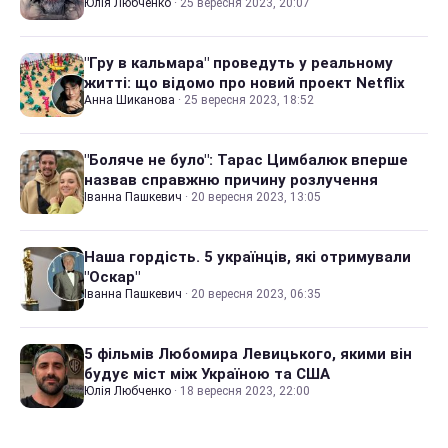
Юлія Любченко
·
25 вересня 2023, 20:07
"Гру в кальмара" проведуть у реальному
житті: що відомо про новий проект Netflix
Анна Шиканова
·
25 вересня 2023, 18:52
"Боляче не було": Тарас Цимбалюк вперше
назвав справжню причину розлучення
Іванна Пашкевич
·
20 вересня 2023, 13:05
Наша гордість. 5 українців, які отримували
"Оскар"
Іванна Пашкевич
·
20 вересня 2023, 06:35
5 фільмів Любомира Левицького, якими він
будує міст між Україною та США
Юлія Любченко
·
18 вересня 2023, 22:00