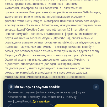
людей, тренди і все, що цікаво читати поза новинами.
Фотографії, ілюстрації та інші зображення належать їхнім
правовласникам. Використання фотографій, позначених Getty Images,
допускається виключно за наявності письмового дозволу
фотоагентства Getty Images. Фотографії, позначені логотипом «Styler»
або підписані «Styler» чи «РБК-Україна», можуть використовуватися на
умовах ліцензії Creative Commons Attribution 4.0 International.
При повному або частковому відтворенні інформаційних матеріалів,
опублікованих на вебсайті «Styler» (styler.rbc.ua), обов'язковим є
розміщення активного гіперпосилання на styler.rbc.ua, відкритого для
індексації пошуковими системами. Таке гіперпосилання має бути
розміщене безпосередньо в тексті матеріалу не нижче другого абзацу.
Редакція «Styler» може не поділяти точку зору авторів публікацій.
Оціночні судження, відповідно до законодавства України, не
підлягають спростуванню та доведенню їх правдивості.
За достовірність, зміст і відповідність вимогам законодавства
рекламних матеріалів відповідальність несе рекламодавець.
Матеріали, позначені плашками «Прес-реліз», «Спецпроєкт»,
«Партнерський матеріал», «Promo», «Благодійність» та «Резонанс»,
розміщуються на правах реклами.
🍪
Ми використовуємо cookie
✕
Рубрика «Новини компаній» є інформаційним форматом, що містить
Ми використовуємо файли cookie для аналізу трафіку та
новини, повідомлення та оголошення, пов'язані з діяльністю
персоналізації контенту. Прочитайте нашу Політику
компаній, і ґрунтується на інформації, наданій відповідними
конфіденційності.
Детальніше
компаніями. Редакція не несе відповідальності за достовірність такої