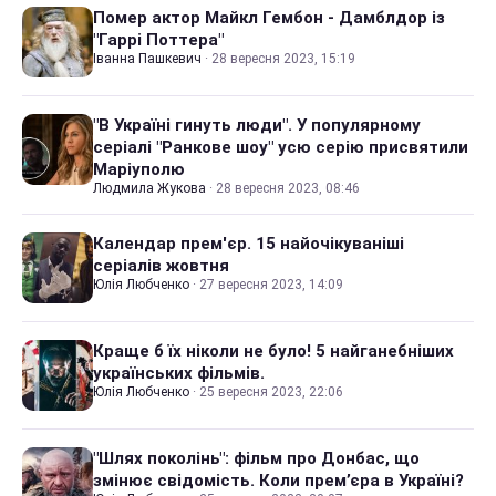
Помер актор Майкл Гембон - Дамблдор із
"Гаррі Поттера"
Іванна Пашкевич
·
28 вересня 2023, 15:19
"В Україні гинуть люди". У популярному
серіалі "Ранкове шоу" усю серію присвятили
Маріуполю
Людмила Жукова
·
28 вересня 2023, 08:46
Календар прем'єр. 15 найочікуваніші
серіалів жовтня
Юлія Любченко
·
27 вересня 2023, 14:09
Краще б їх ніколи не було! 5 найганебніших
українських фільмів.
Юлія Любченко
·
25 вересня 2023, 22:06
"Шлях поколінь": фільм про Донбас, що
змінює свідомість. Коли прем’єра в Україні?