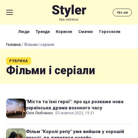
rbc.ua
Люди
Тренди
Корисне
Смачно
Гороскопи
Головна
/ Фільми і серіали
РУБРИКА
Фільми і серіали
"Міста та їхні герої": про що розкаже нова
українська драма воєнного часу
Юлія Любченко
·
03 жовтня 2023, 19:31
Фільм "Королі репу" уже вийшов у хорошій
якості: де дивитися онлайн