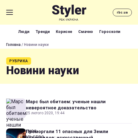
rbc.ua
Люди
Тренди
Корисне
Смачно
Гороскопи
Головна
/ Новини науки
РУБРИКА
Новини науки
Марс был обитаем: ученые нашли
невероятное доказательство
25 лютого 2020, 19:44
Проморгали 11 опасных для Земли
астероидов: искусственный