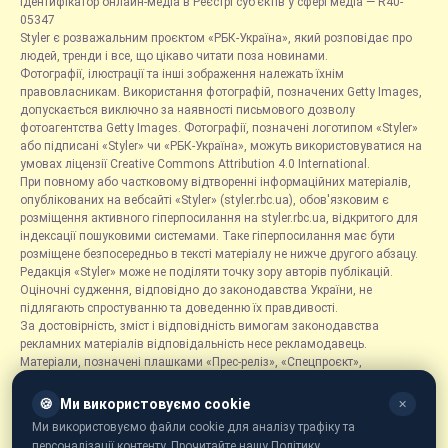
Ідентифікатор онлайн-медіа в Реєстрі суб’єктів у сфері медіа — R40-
05347
Styler є розважальним проєктом «РБК-Україна», який розповідає про
людей, тренди і все, що цікаво читати поза новинами.
Фотографії, ілюстрації та інші зображення належать їхнім
правовласникам. Використання фотографій, позначених Getty Images,
допускається виключно за наявності письмового дозволу
фотоагентства Getty Images. Фотографії, позначені логотипом «Styler»
або підписані «Styler» чи «РБК-Україна», можуть використовуватися на
умовах ліцензії Creative Commons Attribution 4.0 International.
При повному або частковому відтворенні інформаційних матеріалів,
опублікованих на вебсайті «Styler» (styler.rbc.ua), обов'язковим є
розміщення активного гіперпосилання на styler.rbc.ua, відкритого для
індексації пошуковими системами. Таке гіперпосилання має бути
розміщене безпосередньо в тексті матеріалу не нижче другого абзацу.
Редакція «Styler» може не поділяти точку зору авторів публікацій.
Оціночні судження, відповідно до законодавства України, не
підлягають спростуванню та доведенню їх правдивості.
За достовірність, зміст і відповідність вимогам законодавства
рекламних матеріалів відповідальність несе рекламодавець.
Матеріали, позначені плашками «Прес-реліз», «Спецпроєкт»,
«Партнерський матеріал», «Promo», «Благодійність» та «Резонанс»,
розміщуються на правах реклами.
🍪
Ми використовуємо cookie
✕
Рубрика «Новини компаній» є інформаційним форматом, що містить
Ми використовуємо файли cookie для аналізу трафіку та
новини, повідомлення та оголошення, пов'язані з діяльністю
персоналізації контенту. Прочитайте нашу Політику