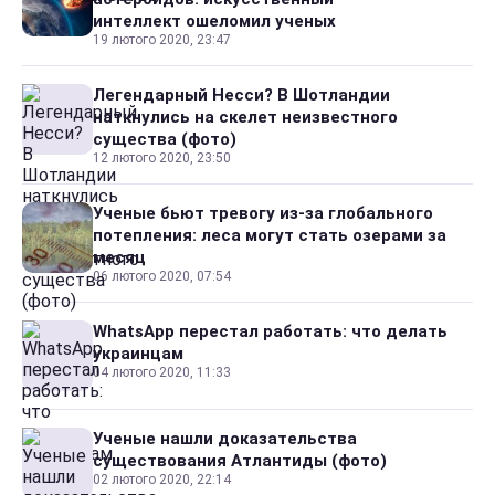
интеллект ошеломил ученых
19 лютого 2020, 23:47
Легендарный Несси? В Шотландии
наткнулись на скелет неизвестного
существа (фото)
12 лютого 2020, 23:50
Ученые бьют тревогу из-за глобального
потепления: леса могут стать озерами за
месяц
06 лютого 2020, 07:54
WhatsApp перестал работать: что делать
украинцам
04 лютого 2020, 11:33
Ученые нашли доказательства
существования Атлантиды (фото)
02 лютого 2020, 22:14