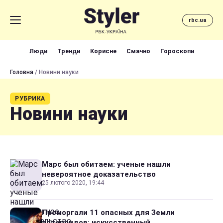
rbc.ua
Люди
Тренди
Корисне
Смачно
Гороскопи
Головна
/ Новини науки
РУБРИКА
Новини науки
Марс был обитаем: ученые нашли
невероятное доказательство
25 лютого 2020, 19:44
Проморгали 11 опасных для Земли
астероидов: искусственный