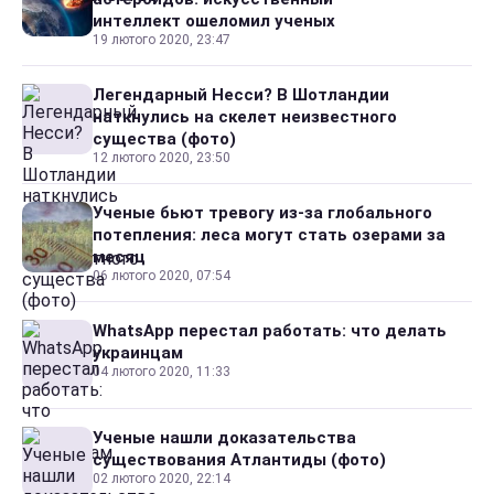
интеллект ошеломил ученых
19 лютого 2020, 23:47
Легендарный Несси? В Шотландии
наткнулись на скелет неизвестного
существа (фото)
12 лютого 2020, 23:50
Ученые бьют тревогу из-за глобального
потепления: леса могут стать озерами за
месяц
06 лютого 2020, 07:54
WhatsApp перестал работать: что делать
украинцам
04 лютого 2020, 11:33
Ученые нашли доказательства
существования Атлантиды (фото)
02 лютого 2020, 22:14