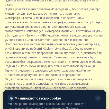
Ідентифікатор онлайн-медіа в Реєстрі суб’єктів у сфері медіа — R40-
05347
Styler є розважальним проєктом «РБК-Україна», який розповідає про
людей, тренди і все, що цікаво читати поза новинами.
Фотографії, ілюстрації та інші зображення належать їхнім
правовласникам. Використання фотографій, позначених Getty Images,
допускається виключно за наявності письмового дозволу
фотоагентства Getty Images. Фотографії, позначені логотипом «Styler»
або підписані «Styler» чи «РБК-Україна», можуть використовуватися на
умовах ліцензії Creative Commons Attribution 4.0 International.
При повному або частковому відтворенні інформаційних матеріалів,
опублікованих на вебсайті «Styler» (styler.rbc.ua), обов'язковим є
розміщення активного гіперпосилання на styler.rbc.ua, відкритого для
індексації пошуковими системами. Таке гіперпосилання має бути
розміщене безпосередньо в тексті матеріалу не нижче другого абзацу.
Редакція «Styler» може не поділяти точку зору авторів публікацій.
Оціночні судження, відповідно до законодавства України, не
підлягають спростуванню та доведенню їх правдивості.
За достовірність, зміст і відповідність вимогам законодавства
рекламних матеріалів відповідальність несе рекламодавець.
Матеріали, позначені плашками «Прес-реліз», «Спецпроєкт»,
«Партнерський матеріал», «Promo», «Благодійність» та «Резонанс»,
розміщуються на правах реклами.
🍪
Ми використовуємо cookie
✕
Рубрика «Новини компаній» є інформаційним форматом, що містить
Ми використовуємо файли cookie для аналізу трафіку та
новини, повідомлення та оголошення, пов'язані з діяльністю
персоналізації контенту. Прочитайте нашу Політику