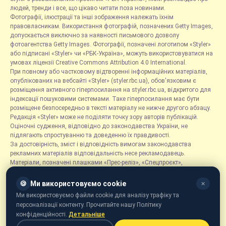
людей, тренди і все, що цікаво читати поза новинами.
Фотографії, ілюстрації та інші зображення належать їхнім
правовласникам. Використання фотографій, позначених Getty Images,
допускається виключно за наявності письмового дозволу
фотоагентства Getty Images. Фотографії, позначені логотипом «Styler»
або підписані «Styler» чи «РБК-Україна», можуть використовуватися на
умовах ліцензії Creative Commons Attribution 4.0 International.
При повному або частковому відтворенні інформаційних матеріалів,
опублікованих на вебсайті «Styler» (styler.rbc.ua), обов'язковим є
розміщення активного гіперпосилання на styler.rbc.ua, відкритого для
індексації пошуковими системами. Таке гіперпосилання має бути
розміщене безпосередньо в тексті матеріалу не нижче другого абзацу.
Редакція «Styler» може не поділяти точку зору авторів публікацій.
Оціночні судження, відповідно до законодавства України, не
підлягають спростуванню та доведенню їх правдивості.
За достовірність, зміст і відповідність вимогам законодавства
рекламних матеріалів відповідальність несе рекламодавець.
Матеріали, позначені плашками «Прес-реліз», «Спецпроєкт»,
«Партнерський матеріал», «Promo», «Благодійність» та «Резонанс»,
розміщуються на правах реклами.
🍪
Ми використовуємо cookie
✕
Рубрика «Новини компаній» є інформаційним форматом, що містить
Ми використовуємо файли cookie для аналізу трафіку та
новини, повідомлення та оголошення, пов'язані з діяльністю
персоналізації контенту. Прочитайте нашу Політику
компаній, і ґрунтується на інформації, наданій відповідними
конфіденційності.
Детальніше
компаніями. Редакція не несе відповідальності за достовірність такої