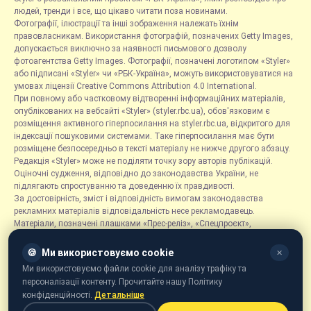
людей, тренди і все, що цікаво читати поза новинами.
Фотографії, ілюстрації та інші зображення належать їхнім
правовласникам. Використання фотографій, позначених Getty Images,
допускається виключно за наявності письмового дозволу
фотоагентства Getty Images. Фотографії, позначені логотипом «Styler»
або підписані «Styler» чи «РБК-Україна», можуть використовуватися на
умовах ліцензії Creative Commons Attribution 4.0 International.
При повному або частковому відтворенні інформаційних матеріалів,
опублікованих на вебсайті «Styler» (styler.rbc.ua), обов'язковим є
розміщення активного гіперпосилання на styler.rbc.ua, відкритого для
індексації пошуковими системами. Таке гіперпосилання має бути
розміщене безпосередньо в тексті матеріалу не нижче другого абзацу.
Редакція «Styler» може не поділяти точку зору авторів публікацій.
Оціночні судження, відповідно до законодавства України, не
підлягають спростуванню та доведенню їх правдивості.
За достовірність, зміст і відповідність вимогам законодавства
рекламних матеріалів відповідальність несе рекламодавець.
Матеріали, позначені плашками «Прес-реліз», «Спецпроєкт»,
«Партнерський матеріал», «Promo», «Благодійність» та «Резонанс»,
розміщуються на правах реклами.
🍪
Ми використовуємо cookie
✕
Рубрика «Новини компаній» є інформаційним форматом, що містить
Ми використовуємо файли cookie для аналізу трафіку та
новини, повідомлення та оголошення, пов'язані з діяльністю
персоналізації контенту. Прочитайте нашу Політику
компаній, і ґрунтується на інформації, наданій відповідними
конфіденційності.
Детальніше
компаніями. Редакція не несе відповідальності за достовірність такої