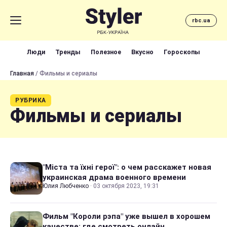
rbc.ua
Люди
Тренды
Полезное
Вкусно
Гороскопы
Главная
/ Фильмы и сериалы
РУБРИКА
Фильмы и сериалы
"Міста та їхні герої": о чем расскажет новая
украинская драма военного времени
Юлия Любченко
·
03 октября 2023, 19:31
Фильм "Короли рэпа" уже вышел в хорошем
качестве: где смотреть онлайн