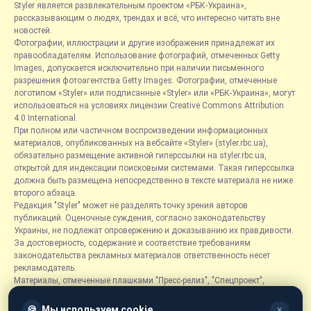
Styler является развлекательным проектом «РБК-Украина»,
рассказывающим о людях, трендах и всё, что интересно читать вне
новостей.
Фотографии, иллюстрации и другие изображения принадлежат их
правообладателям. Использование фотографий, отмеченных Getty
Images, допускается исключительно при наличии письменного
разрешения фотоагентства Getty Images. Фотографии, отмеченные
логотипом «Styler» или подписанные «Styler» или «РБК-Украина», могут
использоваться на условиях лицензии Creative Commons Attribution
4.0 International.
При полном или частичном воспроизведении информационных
материалов, опубликованных на вебсайте «Styler» (styler.rbc.ua),
обязательно размещение активной гиперссылки на styler.rbc.ua,
открытой для индексации поисковыми системами. Такая гиперссылка
должна быть размещена непосредственно в тексте материала не ниже
второго абзаца.
Редакция "Styler" может не разделять точку зрения авторов
публикаций. Оценочные суждения, согласно законодательству
Украины, не подлежат опровержению и доказыванию их правдивости.
За достоверность, содержание и соответствие требованиям
законодательства рекламных материалов ответственность несет
рекламодатель.
Материалы, отмеченные плашками "Пресс-релиз", "Спецпроект",
"Партнерский материал", "Promo", "Благотворительность" и "Резонанс",
размещаются на правах рекламы.
🍪
Мы используем cookie
✕