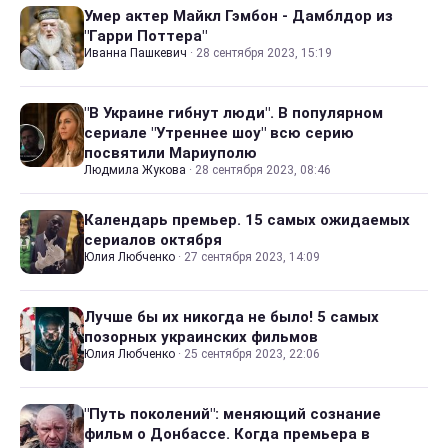
Умер актер Майкл Гэмбон - Дамблдор из
"Гарри Поттера"
Иванна Пашкевич
·
28 сентября 2023, 15:19
"В Украине гибнут люди". В популярном
сериале "Утреннее шоу" всю серию
посвятили Мариуполю
Людмила Жукова
·
28 сентября 2023, 08:46
Календарь премьер. 15 самых ожидаемых
сериалов октября
Юлия Любченко
·
27 сентября 2023, 14:09
Лучше бы их никогда не было! 5 самых
позорных украинских фильмов
Юлия Любченко
·
25 сентября 2023, 22:06
"Путь поколений": меняющий сознание
фильм о Донбассе. Когда премьера в