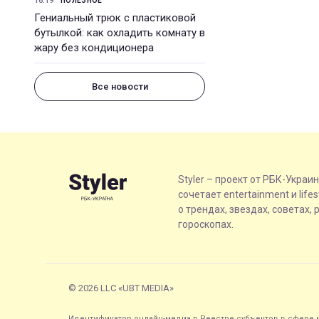
16:19
ПОЛЕЗНОЕ
Гениальный трюк с пластиковой
бутылкой: как охладить комнату в
жару без кондиционера
Все новости
Styler – проект от РБК-Украи
сочетает entertainment и life
о трендах, звездах, советах, 
гороскопах.
© 2026 LLC «UBT MEDIA»
Идентификатор онлайн-медиа в Реестре субъектов в сфере м