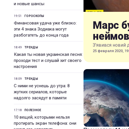
и новые шансы
19:51
ГОРОСКОПЫ
Марс б
Финансовая удача уже близко:
эти 4 знака Зодиака могут
неймов
разбогатеть до конца года
З'явився новий 
18:49
ТРЕНДЫ
25 февраля 2020, 19
Какая ты новая украинская песня:
проходи тест и слушай хит своего
настроения
18:09
ТРЕНДЫ
С ними не уснешь до утра: 8
жутких сериалов, которые
надолго засядут в памяти
17:18
ПОЛЕЗНОЕ
10 вещей, которыми нельзя
протирать экран телефона: они