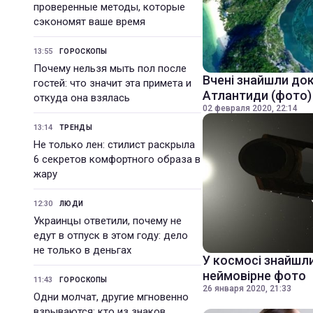
проверенные методы, которые
сэкономят ваше время
13:55
ГОРОСКОПЫ
Почему нельзя мыть пол после
Вчені знайшли док
гостей: что значит эта примета и
Атлантиди (фото)
откуда она взялась
02 февраля 2020, 22:14
13:14
ТРЕНДЫ
Не только лен: стилист раскрыла
6 секретов комфортного образа в
жару
12:30
ЛЮДИ
Украинцы ответили, почему не
едут в отпуск в этом году: дело
не только в деньгах
У космосі знайшли
неймовірне фото
11:43
ГОРОСКОПЫ
26 января 2020, 21:33
Одни молчат, другие мгновенно
взрываются: кто из знаков