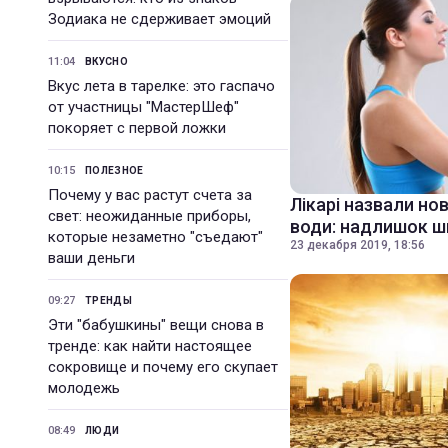
Зодиака не сдерживает эмоций
11:04
ВКУСНО
Вкус лета в тарелке: это гаспачо
от участницы "МастерШеф"
покоряет с первой ложки
10:15
ПОЛЕЗНОЕ
Почему у вас растут счета за
Лікарі назвали но
свет: неожиданные приборы,
води: надлишок 
которые незаметно "съедают"
23 декабря 2019, 18:56
ваши деньги
09:27
ТРЕНДЫ
Эти "бабушкины" вещи снова в
тренде: как найти настоящее
сокровище и почему его скупает
молодежь
08:49
ЛЮДИ