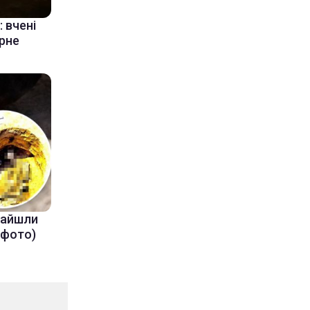
 вчені
ерне
знайшли
(фото)