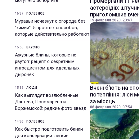
могут его испортить
Проморгали 11 не
астероїдів: штучн
приголомшив вче
16:37
ПОЛЕЗНОЕ
19 февраля 2020, 23:47
Муравьи исчезнут с огорода без
"химии": 5 простых способов,
которые действительно работают
15:55
ВКУСНО
Ажурные блины, которые не
рвутся: рецепт с секретным
ингредиентом для идеальных
дырочек
Вчені б'ють на сп
15:19
ЛЮДИ
потепління: ліси 
Как выглядят возлюбленные
за місяць
Дантеса, Пономарева и
06 февраля 2020, 07:54
Боржемской: редкие фото звезд
14:36
ПОЛЕЗНОЕ
Как быстро подготовить банки
для консервации: легкие