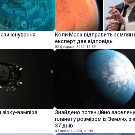
ази існування
Коли Маск відправить землян 
експерт дав відповідь
02 февраля 2020, 19:39
 зірку-вампіра:
Знайдено потенційно заселен
планету розміром із Землю: рі
37 днів
07 января 2020, 21:39