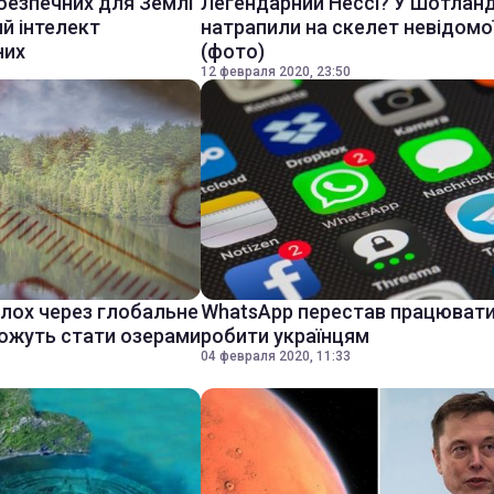
безпечних для Землі
Легендарний Нессі? У Шотланд
ий інтелект
натрапили на скелет невідомої
них
(фото)
12 февраля 2020, 23:50
олох через глобальне
WhatsApp перестав працювати
можуть стати озерами
робити українцям
04 февраля 2020, 11:33