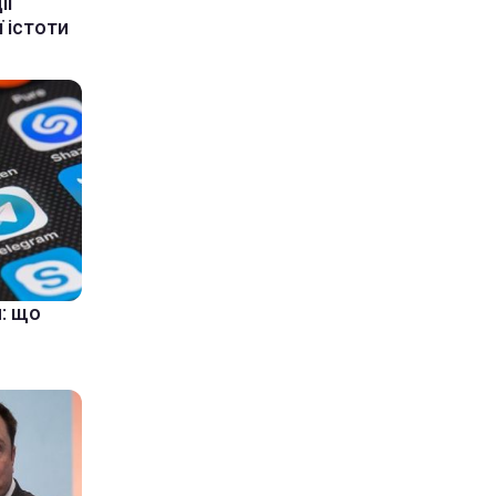
ії
 істоти
: що