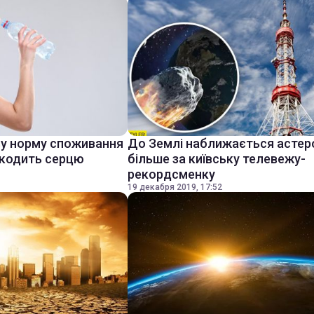
ву норму споживання
До Землі наближається астер
шкодить серцю
більше за київську телевежу-
рекордсменку
19 декабря 2019, 17:52