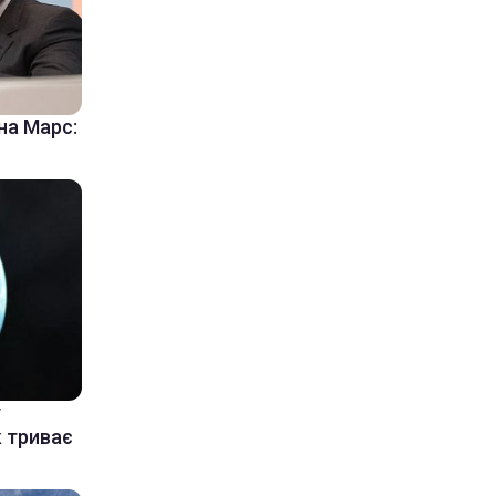
на Марс:
у
к триває