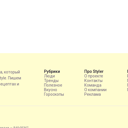
Рубрики
Про Styler
на, который
Люди
О проекте
style. Пишем
Тренды
Контакты
рецептах и
Полезное
Команда
Вкусно
О компании
Гороскопы
Реклама
едиа — R40-05347