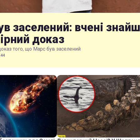
ув заселений: вчені знай
ірний доказ
доказ того, що Марс був заселений
:44