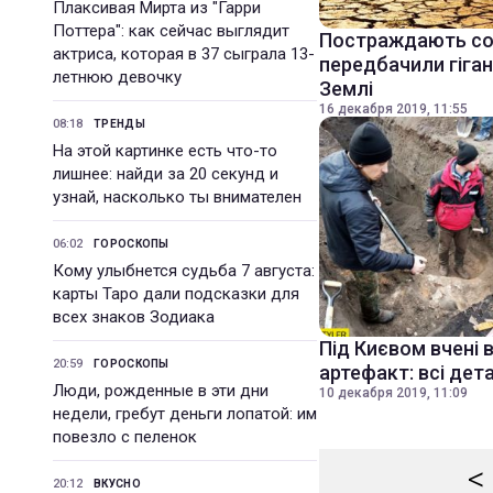
Плаксивая Мирта из "Гарри
Поттера": как сейчас выглядит
Постраждають сотн
актриса, которая в 37 сыграла 13-
передбачили гіган
летнюю девочку
Землі
16 декабря 2019, 11:55
08:18
ТРЕНДЫ
На этой картинке есть что-то
лишнее: найди за 20 секунд и
узнай, насколько ты внимателен
06:02
ГОРОСКОПЫ
Кому улыбнется судьба 7 августа:
карты Таро дали подсказки для
всех знаков Зодиака
Під Києвом вчені 
20:59
ГОРОСКОПЫ
артефакт: всі дета
Люди, рожденные в эти дни
10 декабря 2019, 11:09
недели, гребут деньги лопатой: им
повезло с пеленок
<
20:12
ВКУСНО