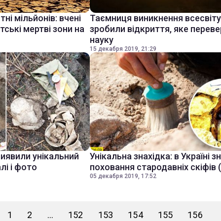
і мільйонів: вчені
Таємниця виникнення всесвіту:
тські мертві зони на
зробили відкриття, яке перев
науку
15 декабря 2019, 21:29
виявили унікальний
Унікальна знахідка: в Україні 
лі і фото
поховання стародавніх скіфів 
05 декабря 2019, 17:52
1
2
...
152
153
154
155
156