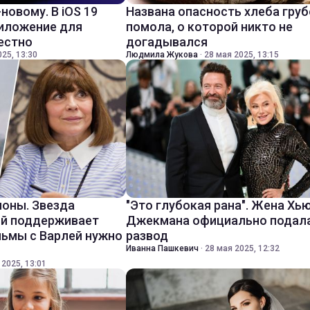
-новому. В iOS 19
Названа опасность хлеба груб
риложение для
помола, о которой никто не
вестно
догадывался
25, 13:30
Людмила Жукова
·
28 мая 2025, 13:15
оны. Звезда
"Это глубокая рана". Жена Хь
ий поддерживает
Джекмана официально подала
льмы с Варлей нужно
развод
Иванна Пашкевич
·
28 мая 2025, 12:32
 2025, 13:01