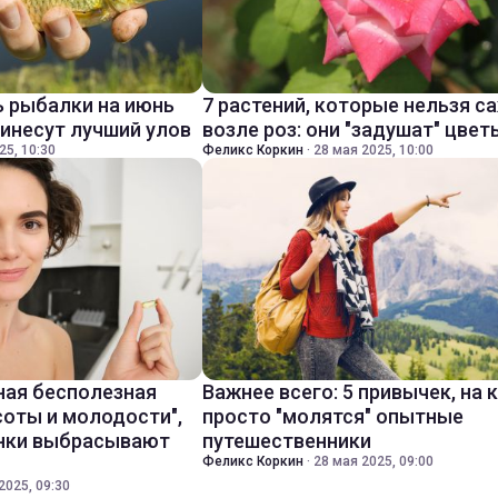
 рыбалки на июнь
7 растений, которые нельзя с
ринесут лучший улов
возле роз: они "задушат" цвет
25, 10:30
Феликс Коркин
·
28 мая 2025, 10:00
ная бесполезная
Важнее всего: 5 привычек, на
соты и молодости",
просто "молятся" опытные
инки выбрасывают
путешественники
Феликс Коркин
·
28 мая 2025, 09:00
2025, 09:30