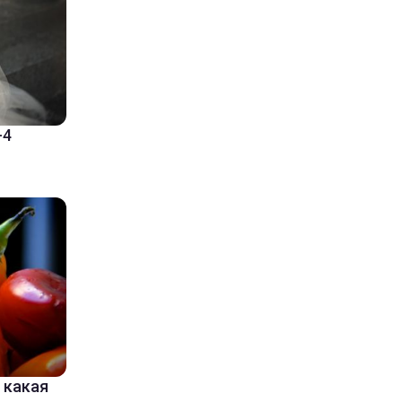
-4
 какая