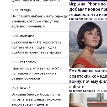
доме: зачем и что там внутри
Игры на iPhone по
добавят новое п
14:58
ТРЕНДЫ
геймеров: что из
Не спешите выбрасывать одежду:
Павел Колесник
·
28 мая 20
7 вещей, которые спасут вас,
если вес поменялся
14:53
ПОЛЕЗНОЕ
Выкопали лук? Не торопитесь
прятать его в подвал: одна
ошибка испортит весь урожай
14:21
ГОРОСКОПЫ
Приснилось, что выпал зуб? 7
Ее обожали милли
популярных толкований из
советских комед
разных сонников
войну: почему фи
забыть
13:47
ВКУСНО
Катерина Собкова
·
28 мая
Открыла банку и борщ почти
готов: эта заправка сэкономит
зимой время и деньги