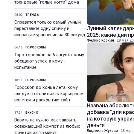
трендовые "голые ногти" дома
08:02
ТРЕНДЫ
Справится только самый умный:
Лунный календарь
переставьте одну спичку и
2025: какие дни п
исправьте уравнение за 30 секунд
Феликс Коркин
·
28 мая 20
06:15
ГОРОСКОПЫ
Таро-гороскоп на 6 августа: кому
обещают успех, а кому -
испытание
18:13
ГОРОСКОПЫ
Гороскоп до конца лета: кому
следует готовиться к карьерным
взлетам и раскрытию тайн
Названа абсолют
добавка "для кра
17:34
ВКУСНО
на которую укра
Варить не нужно: как закрыть
деньги
освежающий компот из любых
Людмила Жукова
·
28 мая 
фруктов за 15 минут