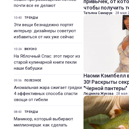
привычек, от кот
почти все ее делают
чтобы получить 
Татьяна Самарук
·
28 мая 2
10:40
ТРЕНДЫ
Эти вещи безнадежно портят
интерьер: дизайнеры советуют
избавиться от них уже сейчас
10:24
ВКУСНО
На Яблочный Спас: этот пирог из
старой кулинарной книги пекли
наши бабушки
Наоми Кэмпбелл в
09:56
ПОЛЕЗНОЕ
30! Раскрыты се
Аномальная жара сжигает грядки:
"Черной пантеры"
4 эффективных способа спасти
Людмила Жукова
·
28 мая 
овощи от гибели
08:43
ТРЕНДЫ
Маникюр, который выбирают
миллионерши: как сделать