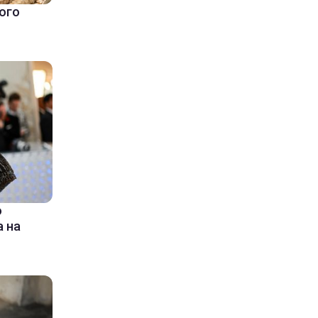
ого
ю
 на