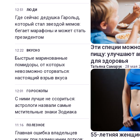
12:51
ЛЮДИ
Где сейчас дедушка Гарольд,
который стал звездой мемов:
бегает марафоны и может стать
президентом
Эти специи можно
12:22
ВКУСНО
пищу: улучшают а
Быстрые маринованные
для здоровья
помидоры, от которых
Татьяна Самарук
·
28 мая 2
невозможно оторваться:
настоящий взрыв вкуса
12:01
ГОРОСКОПЫ
С ними лучше не ссориться:
астрологи назвали самые
мстительные знаки Зодиака
11:16
ПОЛЕЗНОЕ
Главная ошибка владельцев
55-летняя женщин
кошек при размещении лотков: