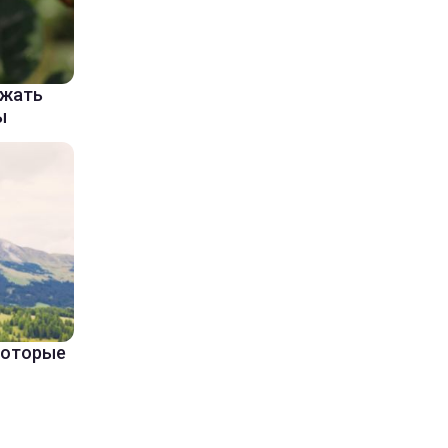
ажать
ы
 которые