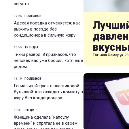
августа
17:25
ПОЛЕЗНОЕ
Лучший
Адская поездка отменяется: как
выжить в поезде без
давлен
кондиционера в сильную жару
вкусн
16:55
ТРЕНДЫ
Тихий развод: 8 признаков, что
Татьяна Самарук
·
28
человек вас уже бросил, хотя еще
рядом
16:19
ПОЛЕЗНОЕ
Гениальный трюк с пластиковой
бутылкой: как охладить комнату в
жару без кондиционера
15:33
ЛЮДИ
Женщина сделала "капсулу
времени" и спрятала ее в своем