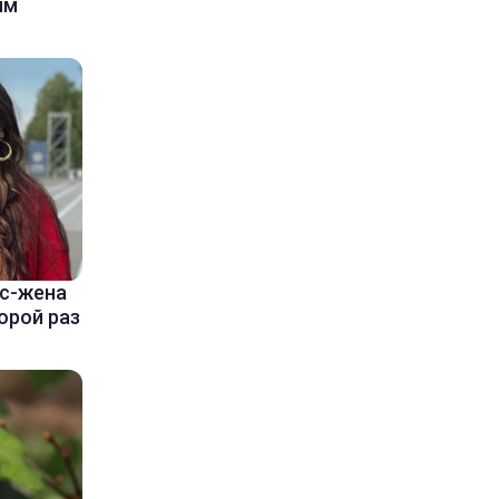
ым
кс-жена
орой раз