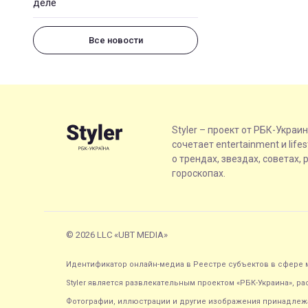
деле
Все новости
Styler – проект от РБК-Украи
сочетает entertainment и life
о трендах, звездах, советах, 
гороскопах.
© 2026 LLC «UBT MEDIA»
Идентификатор онлайн-медиа в Реестре субъектов в сфере м
Styler является развлекательным проектом «РБК-Украина», р
Фотографии, иллюстрации и другие изображения принадлежа