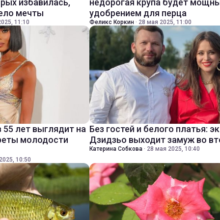
орых избавилась,
недорогая крупа будет мощн
тело мечты
удобрением для перца
025, 11:10
Феликс Коркин
·
28 мая 2025, 11:00
 55 лет выглядит на
Без гостей и белого платья: э
креты молодости
Дзидзьо выходит замуж во вт
Катерина Собкова
·
28 мая 2025, 10:40
2025, 10:50