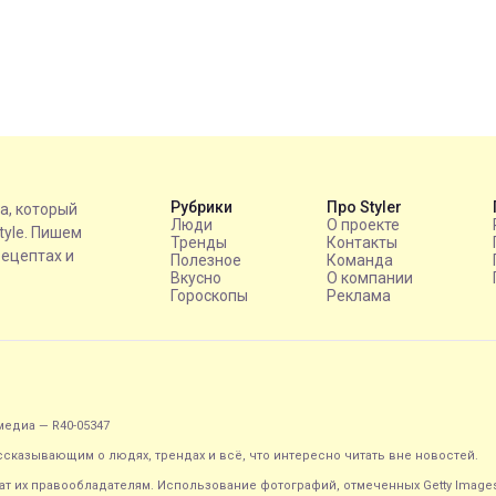
Рубрики
Про Styler
на, который
Люди
О проекте
style. Пишем
Тренды
Контакты
рецептах и
Полезное
Команда
Вкусно
О компании
Гороскопы
Реклама
едиа — R40-05347
ассказывающим о людях, трендах и всё, что интересно читать вне новостей.
т их правообладателям. Использование фотографий, отмеченных Getty Image