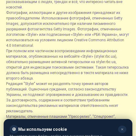
рассказывающим о людях, трендах и всё, что интересно читать вне
новостей.
Фотографии, иллюстрации и другие изображения принадлежат их
правообладателям. Использование фотографий, отмеченных Getty
Images, допускается исключительно при наличии письменного
разрешения фотоагентства Getty Images. Фотографии, отмеченные
логотипом «Styler» или подписанные «Styler» или «РБК-Украина», могут
использоваться на условиях лицензии Creative Commons Attribution
4.0 International.
При полном или частичном воспроизведении информационных
материалов, опубликованных на вебсайте «Styler» (styler.rbc.ua),
обязательно размещение активной гиперссылки на styler.rbc.ua,
открытой для индексации поисковыми системами. Такая гиперссылка
должна быть размещена непосредственно в тексте материала не ниже
второго абзаца.
Редакция "Styler" может не разделять точку зрения авторов
публикаций. Оценочные суждения, согласно законодательству
Украины, не подлежат опровержению и доказыванию их правдивости.
За достоверность, содержание и соответствие требованиям
законодательства рекламных материалов ответственность несет
рекламодатель.
Материалы, отмеченные плашками "Пресс-релиз", "Спецпроект",
"Партнерский материал", "Promo", "Благотворительность" и "Резонанс",
размещаются на правах рекламы.
🍪
Мы используем cookie
✕
Рубрика «Новости компаний» является информационным форматом,