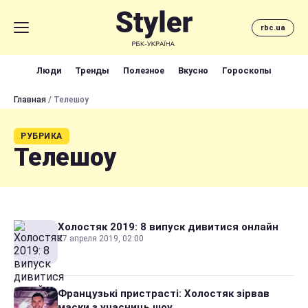
rbc.ua
Люди
Тренды
Полезное
Вкусно
Гороскопы
Главная
/ Телешоу
РУБРИКА
Телешоу
Холостяк 2019: 8 випуск дивитися онлайн
27 апреля 2019, 02:00
Французькі пристрасті: Холостяк зірвав
маски з учасниць шоу