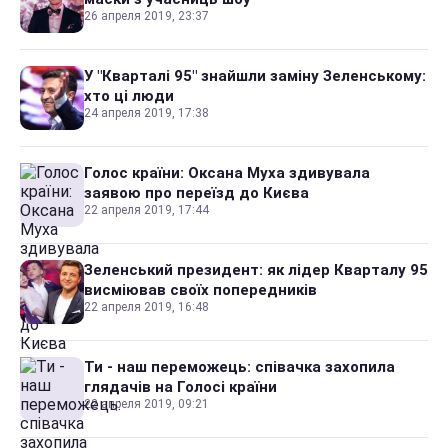
26 апреля 2019, 23:37
У "Кварталі 95" знайшли заміну Зеленському:
хто ці люди
24 апреля 2019, 17:38
Голос країни: Оксана Муха здивувала
заявою про переїзд до Києва
22 апреля 2019, 17:44
Зеленський президент: як лідер Кварталу 95
висміював своїх попередників
22 апреля 2019, 16:48
Ти - наш переможець: співачка захопила
глядачів на Голосі країни
22 апреля 2019, 09:21