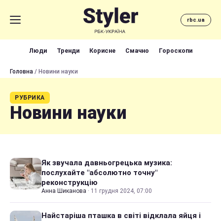
rbc.ua
Люди
Тренди
Корисне
Смачно
Гороскопи
Головна
/ Новини науки
РУБРИКА
Новини науки
Як звучала давньогрецька музика:
послухайте "абсолютно точну"
реконструкцію
Анна Шиканова
·
11 грудня 2024, 07:00
Найстаріша пташка в світі відклала яйця і