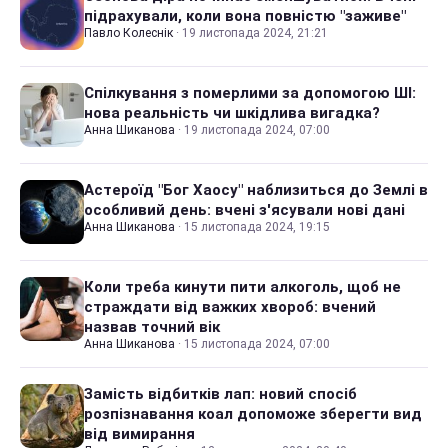
підрахували, коли вона повністю "заживе"
Павло Колеснік
·
19 листопада 2024, 21:21
Спілкування з померлими за допомогою ШІ:
нова реальність чи шкідлива вигадка?
Анна Шиканова
·
19 листопада 2024, 07:00
Астероїд "Бог Хаосу" наблизиться до Землі в
особливий день: вчені з'ясували нові дані
Анна Шиканова
·
15 листопада 2024, 19:15
Коли треба кинути пити алкоголь, щоб не
страждати від важких хвороб: вчений
назвав точний вік
Анна Шиканова
·
15 листопада 2024, 07:00
Замість відбитків лап: новий спосіб
розпізнавання коал допоможе зберегти вид
від вимирання