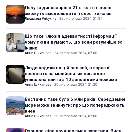
Почути динозаврів в 21 столітті: вчені
зможуть змоделювати "голос" хижаків
Людмила Рябухіна
·
25 листопада 2024, 21:37
Що таке "ілюзія адекватності інформації" і
чому люди думають, що вони розумніше за
інших
Анна Шиканова
·
24 листопада 2024, 07:00
Люди ходили по цій реліквії, а зараз її
продають за мільйони: як виглядає
унікальна плита з 10 заповідями Божими
Анна Шиканова
·
20 листопада 2024, 21:20
Востаннє таке було 6 млн років. Середземне
море може зникнути: про що попереджають
вчені
Анна Шиканова
·
20 листопада 2024, 07:00
Озонова діра починає зменшуватися. Вчені