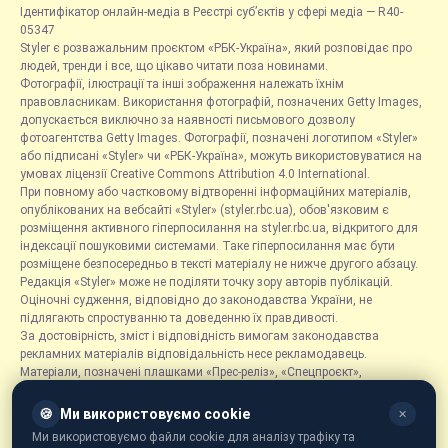
Ідентифікатор онлайн-медіа в Реєстрі суб’єктів у сфері медіа — R40-
05347
Styler є розважальним проєктом «РБК-Україна», який розповідає про
людей, тренди і все, що цікаво читати поза новинами.
Фотографії, ілюстрації та інші зображення належать їхнім
правовласникам. Використання фотографій, позначених Getty Images,
допускається виключно за наявності письмового дозволу
фотоагентства Getty Images. Фотографії, позначені логотипом «Styler»
або підписані «Styler» чи «РБК-Україна», можуть використовуватися на
умовах ліцензії Creative Commons Attribution 4.0 International.
При повному або частковому відтворенні інформаційних матеріалів,
опублікованих на вебсайті «Styler» (styler.rbc.ua), обов'язковим є
розміщення активного гіперпосилання на styler.rbc.ua, відкритого для
індексації пошуковими системами. Таке гіперпосилання має бути
розміщене безпосередньо в тексті матеріалу не нижче другого абзацу.
Редакція «Styler» може не поділяти точку зору авторів публікацій.
Оціночні судження, відповідно до законодавства України, не
підлягають спростуванню та доведенню їх правдивості.
За достовірність, зміст і відповідність вимогам законодавства
рекламних матеріалів відповідальність несе рекламодавець.
Матеріали, позначені плашками «Прес-реліз», «Спецпроєкт»,
«Партнерський матеріал», «Promo», «Благодійність» та «Резонанс»,
розміщуються на правах реклами.
🍪
Ми використовуємо cookie
✕
Рубрика «Новини компаній» є інформаційним форматом, що містить
Ми використовуємо файли cookie для аналізу трафіку та
новини, повідомлення та оголошення, пов'язані з діяльністю