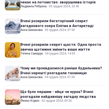
чекає на потомство: зворушлива історія
Людмила Рябухіна
·
05 грудня 2024, 20:40
Вчені розкрили багаторічний секрет
загадкового озера Енігма в Антарктиді
Анна Шиканова
·
05 грудня 2024, 07:00
Вчені розкрили секрет щастя. Одна проста
звичка щотижня змінить ваше життя
Тетяна Самарук
·
04 грудня 2024, 14:55
Чому ми прокидаємося раніше будильника?
Вчені нарешті розгадали таємницю
Анна Шиканова
·
04 грудня 2024, 07:00
Що було першим - яйце чи курка? Вчені
розгадали найдавнішу загадку людства
Фелікс Коркін
·
02 грудня 2024, 09:26