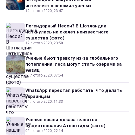
интеллект ошеломил ученых
19 лютого 2020, 23:47
Легендарный Несси? В Шотландии
наткнулись на скелет неизвестного
существа (фото)
12 лютого 2020, 23:50
Ученые бьют тревогу из-за глобального
потепления: леса могут стать озерами за
месяц
06 лютого 2020, 07:54
WhatsApp перестал работать: что делать
украинцам
04 лютого 2020, 11:33
Ученые нашли доказательства
существования Атлантиды (фото)
02 лютого 2020, 22:14