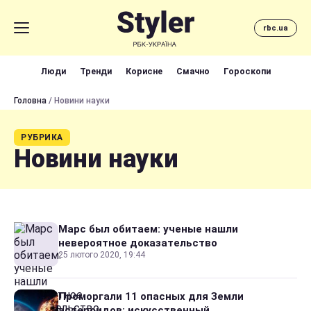
rbc.ua
Люди
Тренди
Корисне
Смачно
Гороскопи
Головна
/ Новини науки
РУБРИКА
Новини науки
Марс был обитаем: ученые нашли
невероятное доказательство
25 лютого 2020, 19:44
Проморгали 11 опасных для Земли
астероидов: искусственный