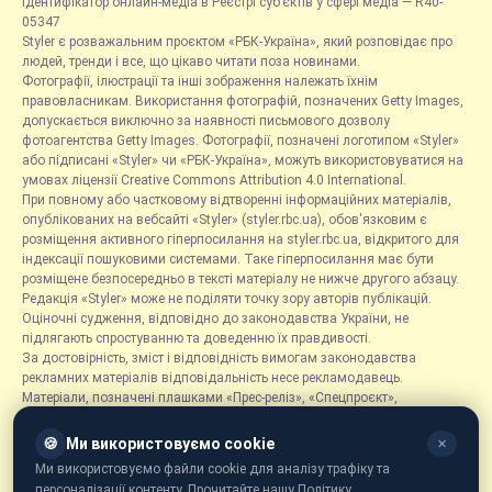
Ідентифікатор онлайн-медіа в Реєстрі суб’єктів у сфері медіа — R40-
05347
Styler є розважальним проєктом «РБК-Україна», який розповідає про
людей, тренди і все, що цікаво читати поза новинами.
Фотографії, ілюстрації та інші зображення належать їхнім
правовласникам. Використання фотографій, позначених Getty Images,
допускається виключно за наявності письмового дозволу
фотоагентства Getty Images. Фотографії, позначені логотипом «Styler»
або підписані «Styler» чи «РБК-Україна», можуть використовуватися на
умовах ліцензії Creative Commons Attribution 4.0 International.
При повному або частковому відтворенні інформаційних матеріалів,
опублікованих на вебсайті «Styler» (styler.rbc.ua), обов'язковим є
розміщення активного гіперпосилання на styler.rbc.ua, відкритого для
індексації пошуковими системами. Таке гіперпосилання має бути
розміщене безпосередньо в тексті матеріалу не нижче другого абзацу.
Редакція «Styler» може не поділяти точку зору авторів публікацій.
Оціночні судження, відповідно до законодавства України, не
підлягають спростуванню та доведенню їх правдивості.
За достовірність, зміст і відповідність вимогам законодавства
рекламних матеріалів відповідальність несе рекламодавець.
Матеріали, позначені плашками «Прес-реліз», «Спецпроєкт»,
«Партнерський матеріал», «Promo», «Благодійність» та «Резонанс»,
розміщуються на правах реклами.
🍪
Ми використовуємо cookie
✕
Рубрика «Новини компаній» є інформаційним форматом, що містить
Ми використовуємо файли cookie для аналізу трафіку та
новини, повідомлення та оголошення, пов'язані з діяльністю
персоналізації контенту. Прочитайте нашу Політику