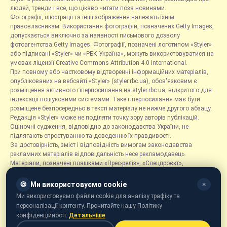
людей, тренди і все, що цікаво читати поза новинами.
Фотографії, ілюстрації та інші зображення належать їхнім
правовласникам. Використання фотографій, позначених Getty Images,
допускається виключно за наявності письмового дозволу
фотоагентства Getty Images. Фотографії, позначені логотипом «Styler»
або підписані «Styler» чи «РБК-Україна», можуть використовуватися на
умовах ліцензії Creative Commons Attribution 4.0 International.
При повному або частковому відтворенні інформаційних матеріалів,
опублікованих на вебсайті «Styler» (styler.rbc.ua), обов'язковим є
розміщення активного гіперпосилання на styler.rbc.ua, відкритого для
індексації пошуковими системами. Таке гіперпосилання має бути
розміщене безпосередньо в тексті матеріалу не нижче другого абзацу.
Редакція «Styler» може не поділяти точку зору авторів публікацій.
Оціночні судження, відповідно до законодавства України, не
підлягають спростуванню та доведенню їх правдивості.
За достовірність, зміст і відповідність вимогам законодавства
рекламних матеріалів відповідальність несе рекламодавець.
Матеріали, позначені плашками «Прес-реліз», «Спецпроєкт»,
«Партнерський матеріал», «Promo», «Благодійність» та «Резонанс»,
розміщуються на правах реклами.
🍪
Ми використовуємо cookie
✕
Рубрика «Новини компаній» є інформаційним форматом, що містить
Ми використовуємо файли cookie для аналізу трафіку та
новини, повідомлення та оголошення, пов'язані з діяльністю
персоналізації контенту. Прочитайте нашу Політику
компаній, і ґрунтується на інформації, наданій відповідними
конфіденційності.
Детальніше
компаніями. Редакція не несе відповідальності за достовірність такої