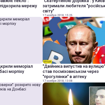
равжнє пекло":
"Скатертиною доріжка": у Києв
 підкорила мережу
затримали любителя "російсь
світу"
17 ноября 2018, 15:25
ідкрили меморіал
"Двійника випустив на вулицю"
басі морпіху
став посміховиськом через
"прогулянки" в аптеку
17 ноября 2018, 13:08