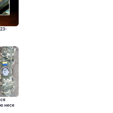
 23-
ися
тю несе