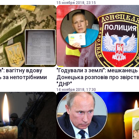
15 ноября 2018, 23:15
": вагітну вдову
"Годували з землі": мешканець
ь за непотрібними
Донецька розповів про звірств
"ДНР"
14 ноября 2018, 17:30