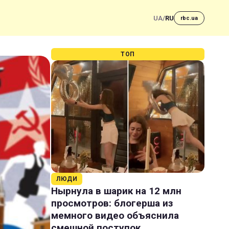
UA
/
RU
rbc.ua
ТОП
ЛЮДИ
Нырнула в шарик на 12 млн
просмотров: блогерша из
мемного видео объяснила
смешной поступок