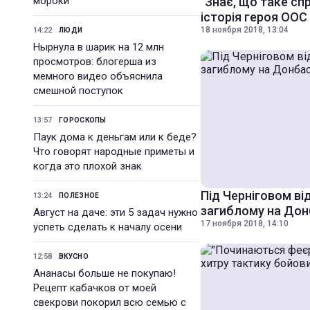
мороки
"Знає, що таке сп
історія героя ООС
18 ноября 2018, 13:04
14:22
ЛЮДИ
Нырнула в шарик на 12 млн
просмотров: блогерша из
мемного видео объяснила
смешной поступок
13:57
ГОРОСКОПЫ
Паук дома к деньгам или к беде?
Что говорят народные приметы и
когда это плохой знак
Під Черніговом в
13:24
ПОЛЕЗНОЕ
загиблому на Дон
Август на даче: эти 5 задач нужно
17 ноября 2018, 14:10
успеть сделать к началу осени
12:58
ВКУСНО
Ананасы больше не покупаю!
Рецепт кабачков от моей
свекрови покорил всю семью с