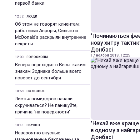
первой банки
12:32
ЛЮДИ
Об этом не говорят клиентам:
работники Авроры, Сильпо и
"Починаються феє
McDonald's раскрыли внутренние
нову хитру тактик
секреты
Донбасі
17 ноября 2018, 12:25
12:00
ГОРОСКОПЫ
Венера переходит в Весы: каким
знакам Зодиака больше всего
повезет до сентября
10:58
ПОЛЕЗНОЕ
Листья помидоров начали
скручиваться? Не паникуйте,
причина "на поверхности"
"Нехай вже краще 
10:13
ВКУСНО
в одному з найгар
Невероятно вкусные
Донбасі
маринованные баклажаны за