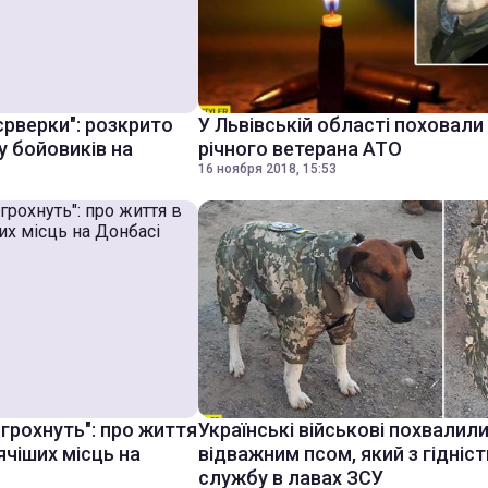
рверки": розкрито
У Львівській області поховали
у бойовиків на
річного ветерана АТО
16 ноября 2018, 15:53
грохнуть": про життя
Українські військові похвалил
ячіших місць на
відважним псом, який з гідніс
службу в лавах ЗСУ