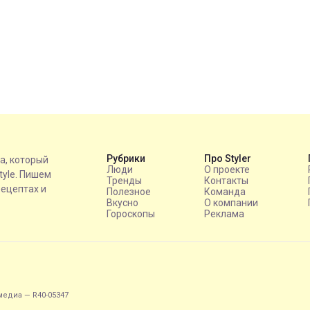
Рубрики
Про Styler
на, который
Люди
О проекте
style. Пишем
Тренды
Контакты
рецептах и
Полезное
Команда
Вкусно
О компании
Гороскопы
Реклама
едиа — R40-05347