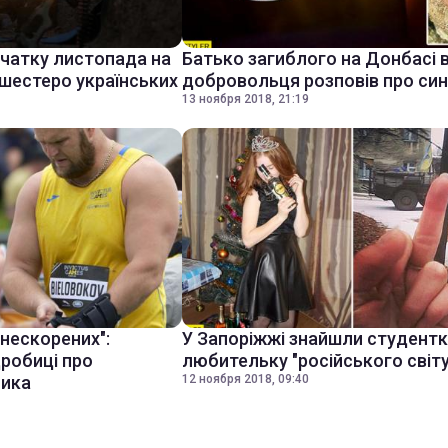
початку листопада на
Батько загиблого на Донбасі в
 шестеро українських
добровольця розповів про си
13 ноября 2018, 21:19
 нескорених":
У Запоріжжі знайшли студентк
дробиці про
любительку "російського світу
ика
12 ноября 2018, 09:40