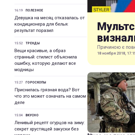
16:19
ПОЛЕЗНОЕ
Девушка на месяц отказалась от
Мультс
кондиционера для белья:
результат поразил
визнал
15:52
ТРЕНДЫ
Причиною є пов
Вещи красивые, а образ
18 ноября 2018, 17:1
странный: стилист объяснила
ошибку, которую делают все
модницы
15:27
ГОРОСКОПЫ
Приснилась грязная вода? Вот
что это может означать на самом
деле
15:04
ВКУСНО
Ленивый рецепт огурцов на зиму:
секрет хрустящей закуски без