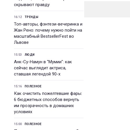
скрывают правду
16:12
ТРЕНДЫ
Топ-авторы, фэнтези-вечеринка и
Жан Рено: почему нужно пойти на
масштабный BestsellerFest во
Львове
15:53
ЛЮДИ
Анк-Су-Намун в "Мумии": как
сейчас выглядит актриса,
ставшая легендой 90-х
15:16
ПОЛЕЗНОЕ
Как очистить пожелтевшие фары:
6 бюджетных способов вернуть
им прозрачность в домашних
условиях
15:00
ПОЛЕЗНОЕ