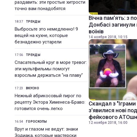
раздавить: эти простые хитрости
точно вам понадобятся
Вічна пам'ять: з 
18:37
ТРЕНДЫ
Донбасі загинули
Выбросьте это немедленно! 9
воїнів
вещей на кухне, которые
14 ноября 2018, 10:15
безнадежно устарели
17:56
ТРЕНДЫ
Спасательный круг в море тревог:
эти мультфильмы помогут
взрослым держаться "на плаву"
17:23
ВКУСНО
Нежный абрикосовый пирог по
рецепту Эктора Хименеса-Браво:
Скандал з "Іграми
готовится очень легко
з'явилися нові по
фейкового АТОшн
16:54
ГОРОСКОПЫ
12 ноября 2018, 16:00
Врут и глазом не ведут: знаки
Зодиака, которые мастерски