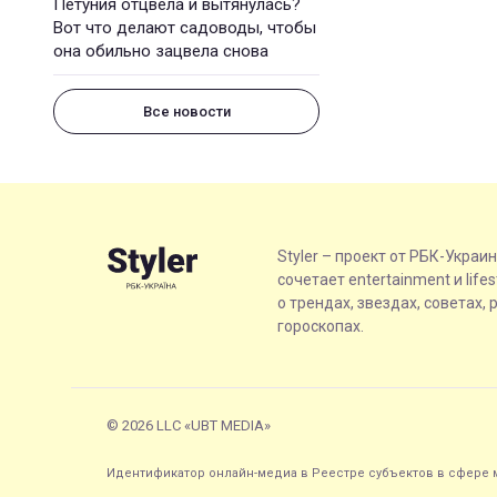
Петуния отцвела и вытянулась?
Вот что делают садоводы, чтобы
она обильно зацвела снова
Все новости
Styler – проект от РБК-Украи
сочетает entertainment и life
о трендах, звездах, советах, 
гороскопах.
© 2026 LLC «UBT MEDIA»
Идентификатор онлайн-медиа в Реестре субъектов в сфере м