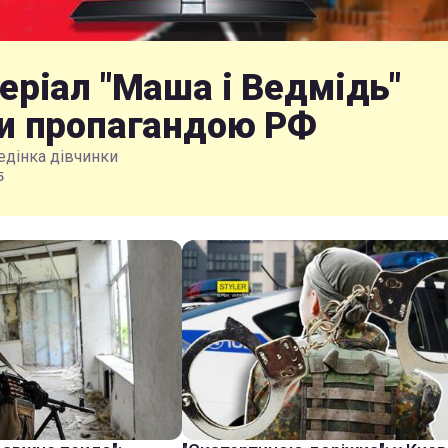
еріал "Маша і Ведмідь"
и пропагандою РФ
едінка дівчинки
5