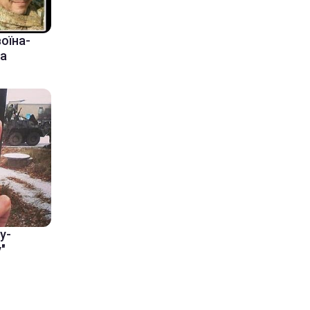
оїна-
на
у-
"