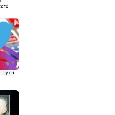
і
кого
: Путін