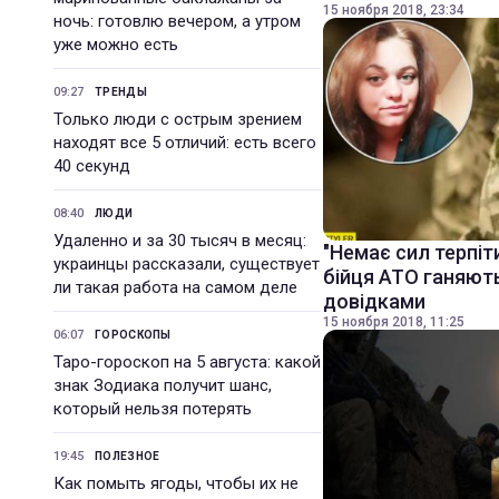
15 ноября 2018, 23:34
ночь: готовлю вечером, а утром
уже можно есть
09:27
ТРЕНДЫ
Только люди с острым зрением
находят все 5 отличий: есть всего
40 секунд
08:40
ЛЮДИ
Удаленно и за 30 тысяч в месяц:
"Немає сил терпіти
украинцы рассказали, существует
бійця АТО ганяют
ли такая работа на самом деле
довідками
15 ноября 2018, 11:25
06:07
ГОРОСКОПЫ
Таро-гороскоп на 5 августа: какой
знак Зодиака получит шанс,
который нельзя потерять
19:45
ПОЛЕЗНОЕ
Как помыть ягоды, чтобы их не