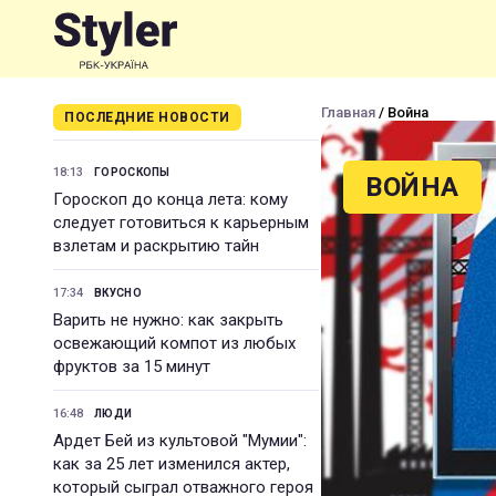
Главная
/ Война
ПОСЛЕДНИЕ НОВОСТИ
18:13
ГОРОСКОПЫ
ВОЙНА
Гороскоп до конца лета: кому
следует готовиться к карьерным
взлетам и раскрытию тайн
17:34
ВКУСНО
Варить не нужно: как закрыть
освежающий компот из любых
фруктов за 15 минут
16:48
ЛЮДИ
Ардет Бей из культовой "Мумии":
как за 25 лет изменился актер,
который сыграл отважного героя