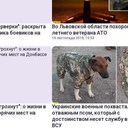
рверки": раскрыта
Во Львовской области похоро
тика боевиков на
летнего ветерана АТО
16 листопада 2018, 15:53
грохнут": о жизни в
Украинские военные похваста
орячих мест на
отважным псом, который с
достоинством несет службу в
ВСУ