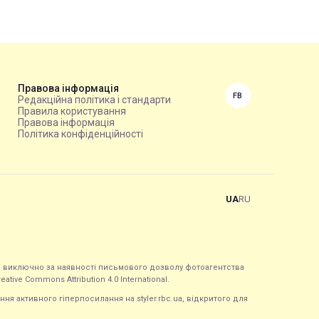
Правова інформація
FB
Редакційна політика і стандарти
Правила користування
Правова інформація
Політика конфіденційності
UA
RU
ься виключно за наявності письмового дозволу фотоагентства
tive Commons Attribution 4.0 International.
ння активного гіперпосилання на styler.rbc.ua, відкритого для