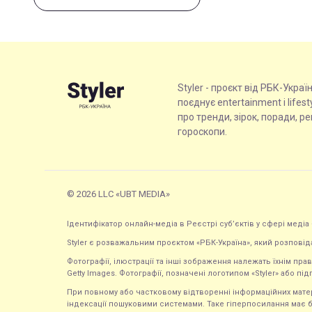
Styler - проєкт від РБК-Украї
поєднує entertainment і lifes
про тренди, зірок, поради, р
гороскопи.
© 2026 LLC «UBT MEDIA»
Ідентифікатор онлайн-медіа в Реєстрі суб’єктів у сфері медіа 
Styler є розважальним проєктом «РБК-Україна», який розповід
Фотографії, ілюстрації та інші зображення належать їхнім п
Getty Images. Фотографії, позначені логотипом «Styler» або підп
При повному або частковому відтворенні інформаційних матеріал
індексації пошуковими системами. Таке гіперпосилання має б