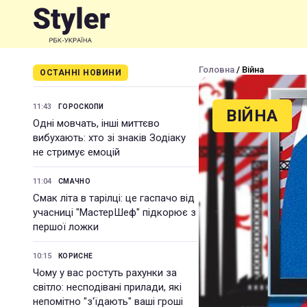
Головна
/ Війна
ОСТАННІ НОВИНИ
11:43
ГОРОСКОПИ
ВІЙНА
Одні мовчать, інші миттєво
вибухають: хто зі знаків Зодіаку
не стримує емоцій
11:04
СМАЧНО
Смак літа в тарілці: це гаспачо від
учасниці "МастерШеф" підкорює з
першої ложки
10:15
КОРИСНЕ
Чому у вас ростуть рахунки за
світло: несподівані прилади, які
непомітно "з'їдають" ваші гроші