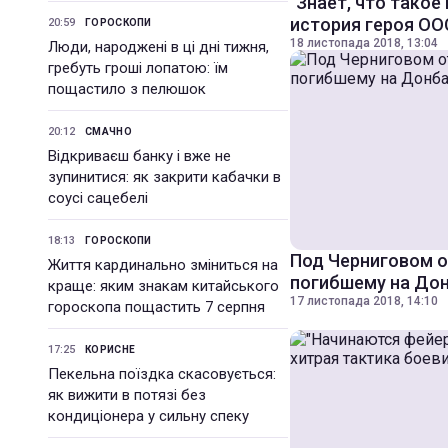
"Знает, что такое
история героя ОО
20:59
ГОРОСКОПИ
18 листопада 2018, 13:04
Люди, народжені в ці дні тижня,
гребуть гроші лопатою: їм
пощастило з пелюшок
20:12
СМАЧНО
Відкриваєш банку і вже не
зупинитися: як закрити кабачки в
соусі сацебелі
18:13
ГОРОСКОПИ
Под Черниговом 
Життя кардинально зміниться на
погибшему на До
краще: яким знакам китайського
17 листопада 2018, 14:10
гороскопа пощастить 7 серпня
17:25
КОРИСНЕ
Пекельна поїздка скасовується:
як вижити в потязі без
кондиціонера у сильну спеку