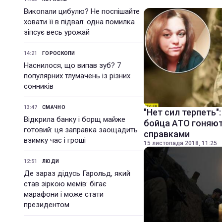
Викопали цибулю? Не поспішайте
ховати її в підвал: одна помилка
зіпсує весь урожай
14:21
ГОРОСКОПИ
Наснилося, що випав зуб? 7
популярних тлумачень із різних
сонників
13:47
СМАЧНО
"Нет сил терпеть"
Відкрила банку і борщ майже
бойца АТО гоняю
готовий: ця заправка заощадить
справками
взимку час і гроші
15 листопада 2018, 11:25
12:51
ЛЮДИ
Де зараз дідусь Гарольд, який
став зіркою мемів: бігає
марафони і може стати
президентом