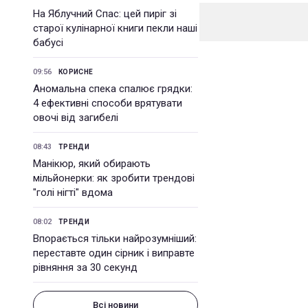
На Яблучний Спас: цей пиріг зі
старої кулінарної книги пекли наші
бабусі
09:56
КОРИСНЕ
Аномальна спека спалює грядки:
4 ефективні способи врятувати
овочі від загибелі
08:43
ТРЕНДИ
Манікюр, який обирають
мільйонерки: як зробити трендові
"голі нігті" вдома
08:02
ТРЕНДИ
Впорається тільки найрозумніший:
переставте один сірник і виправте
рівняння за 30 секунд
Всі новини