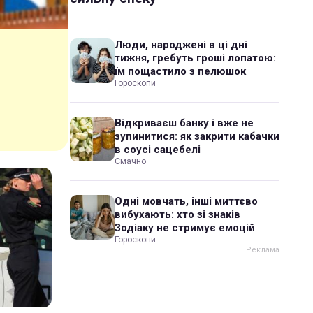
Люди, народжені в ці дні
тижня, гребуть гроші лопатою:
їм пощастило з пелюшок
Гороскопи
Відкриваєш банку і вже не
зупинитися: як закрити кабачки
в соусі сацебелі
Смачно
Одні мовчать, інші миттєво
вибухають: хто зі знаків
Зодіаку не стримує емоцій
Гороскопи