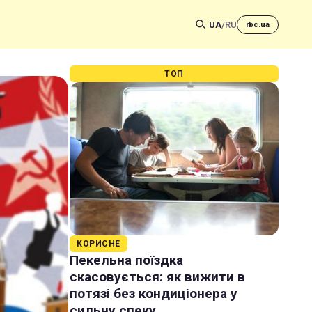
UA
/
RU
rbc.ua
ТОП
КОРИСНЕ
Пекельна поїздка
скасовується: як вижити в
потязі без кондиціонера у
сильну спеку