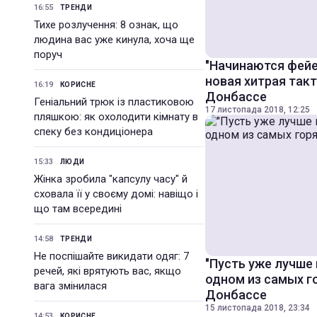
16:55
ТРЕНДИ
Тихе розлучення: 8 ознак, що
людина вас уже кинула, хоча ще
поруч
"Начинаются фейе
новая хитрая так
16:19
КОРИСНЕ
Донбассе
Геніальний трюк із пластиковою
17 листопада 2018, 12:25
пляшкою: як охолодити кімнату в
спеку без кондиціонера
15:33
ЛЮДИ
Жінка зробила "капсулу часу" й
сховала її у своєму домі: навіщо і
що там всередині
14:58
ТРЕНДИ
Не поспішайте викидати одяг: 7
"Пусть уже лучше 
речей, які врятують вас, якщо
одном из самых г
вага змінилася
Донбассе
15 листопада 2018, 23:34
14:53
КОРИСНЕ