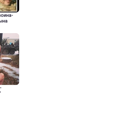
воина-
ына
-
"