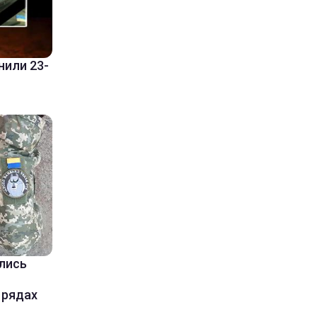
нили 23-
лись
 рядах