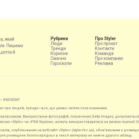
Рубрики
Про Styler
на, який
Люди
Про проєкт
tyle. Пишемо
Тренди
Контакти
ецепти й
Корисне
Команда
Смачно
Про компанію
Гороскопи
Реклама
— R40-05347
ає про людей, тренди і все, що цікаво читати поза новинами.
равовласникам. Використання фотографій, позначених Getty Images, допускаєт
исані «Styler» чи «РБК-Україна», можуть використовуватися на умовах ліцензії Crea
ів, опублікованих на вебсайті «Styler» (styler.rbc.ua), обов'язковим є розміще
ути розміщене безпосередньо в тексті матеріалу не нижче другого абзацу.