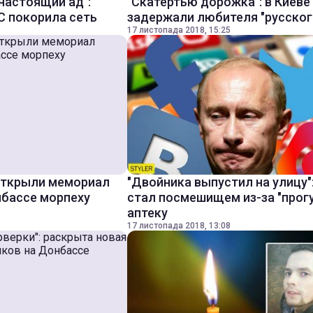
 настоящий ад":
"Скатертью дорожка": в Киеве
С покорила сеть
задержали любителя "русског
17 листопада 2018, 15:25
открыли мемориал
"Двойника выпустил на улицу"
нбассе морпеху
стал посмешищем из-за "прогу
аптеку
17 листопада 2018, 13:08