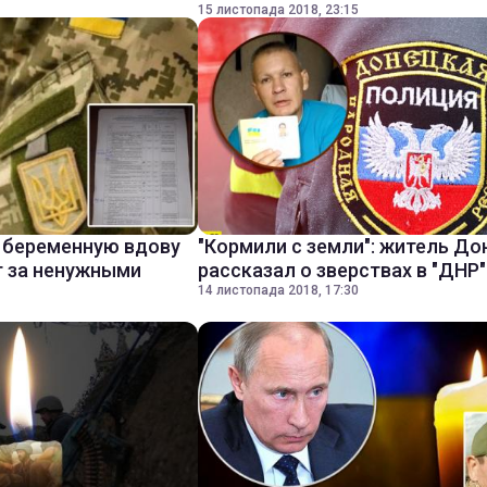
15 листопада 2018, 23:15
: беременную вдову
"Кормили с земли": житель До
т за ненужными
рассказал о зверствах в "ДНР"
14 листопада 2018, 17:30