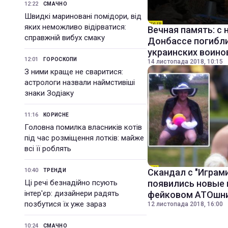
12:22
СМАЧНО
Швидкі мариновані помідори, від
яких неможливо відірватися:
Вечная память: с 
справжній вибух смаку
Донбассе погибл
украинских воино
12:01
ГОРОСКОПИ
14 листопада 2018, 10:15
З ними краще не сваритися:
астрологи назвали наймстивіші
знаки Зодіаку
11:16
КОРИСНЕ
Головна помилка власників котів
під час розміщення лотків: майже
всі її роблять
10:40
Скандал с "Играм
ТРЕНДИ
Ці речі безнадійно псують
появились новые 
інтер'єр: дизайнери радять
фейковом АТОшн
позбутися їх уже зараз
12 листопада 2018, 16:00
10:24
СМАЧНО