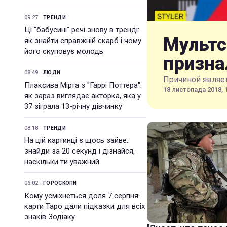
09:27
ТРЕНДИ
Ці "бабусині" речі знову в тренді:
Мультс
як знайти справжній скарб і чому
його скуповує молодь
призна
08:49
ЛЮДИ
Причиной являе
Плаксива Мірта з "Гаррі Поттера":
18 листопада 2018, 
як зараз виглядає акторка, яка у
37 зіграла 13-річну дівчинку
08:18
ТРЕНДИ
На цій картинці є щось зайве:
знайди за 20 секунд і дізнайся,
наскільки ти уважний
06:02
ГОРОСКОПИ
Кому усміхнеться доля 7 серпня:
карти Таро дали підказки для всіх
знаків Зодіаку